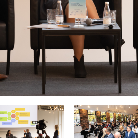
isija za prihodnost
a in izobraževanja