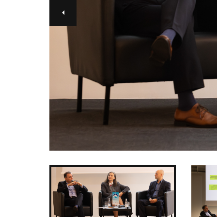
Kom
del
OSAC Ljubljana
Believe in Slovenia
A Business Solutions