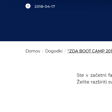
Kom
del
OSAC Ljubljana
2018-04-17
Believe in Slovenia
A Business Solutions
Domov
Dogodki
“ZDA BOOT CAMP 2018
Ste v začetni f
Želite razširiti