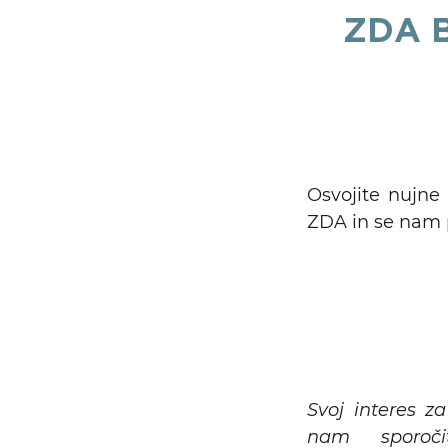
ZDA B
Osvojite nujne
ZDA in se nam 
Iskalni niz
Svoj interes 
nam sporo