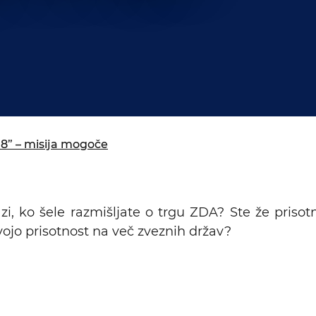
isija za prihodnost
a in izobraževanja
” – misija mogoče
azi, ko šele razmišljate o trgu ZDA? Ste že priso
 svojo prisotnost na več zveznih držav?