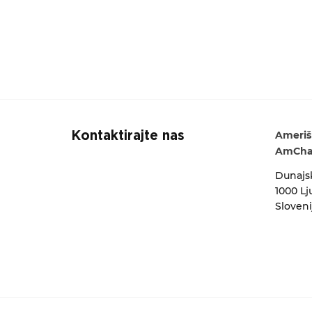
Ameriš
Kontaktirajte nas
AmCham
Dunajsk
1000 Lj
Sloveni