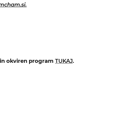
mcham.si.
 in okviren program
TUKAJ
.