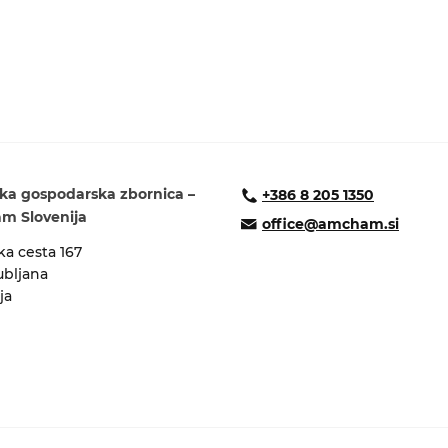
ka gospodarska zbornica –
+386 8 205 1350
 Slovenija
office@amcham.si
a cesta 167
ubljana
ja