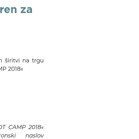
ren za
širitvi na trgu
MP 2018«
Išči
OOT CAMP 2018«
nski naslov