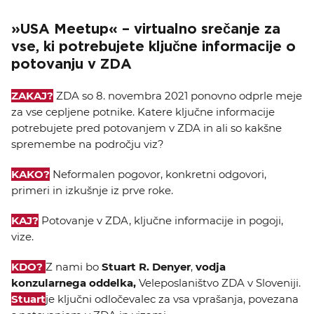
KOLEDAR DOGODKOV
»USA Meetup« – virtualno srečanje za
vse, ki potrebujete ključne informacije o
NOVICE
potovanju v ZDA
KONTAKT
ZAKAJ?
ZDA so 8. novembra 2021 ponovno odprle meje
za vse cepljene potnike. Katere ključne informacije
potrebujete pred potovanjem v ZDA in ali so kakšne
GALERIJA
spremembe na področju viz?
KAKO?
Neformalen pogovor, konkretni odgovori,
Želimo postati član
primeri in izkušnje iz prve roke.
KAJ?
Potovanje v ZDA, ključne informacije in pogoji,
vize.
KDO?
Z nami bo
Stuart R. Denyer
,
vodja
konzularnega oddelka,
Veleposlaništvo ZDA v Sloveniji.
Stuart
je ključni odločevalec za vsa vprašanja, povezana