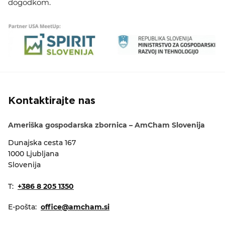
dogodkom.
Kontaktirajte nas
Ameriška gospodarska zbornica – AmCham Slovenija
Dunajska cesta 167
1000 Ljubljana
Slovenija
T:
+386 8 205 1350
E-pošta:
office@amcham.si