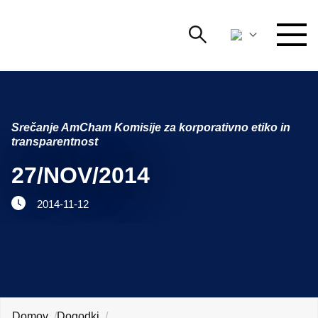
Išči
DOGODKI IN MREŽENJE
Iskalni niz
Išči
Srečanje AmCham Komisije za korporativno etiko in
ZAGOVORNIŠTVO
transparentnost
YOUNG
27/NOV/2014
Open 
AmCham
2014-11-12
MEDNARODNO SODELOVANJE
ČLANSTVO
O NAS
Domov
Dogodki