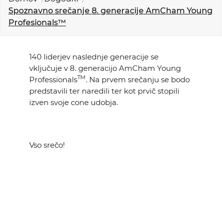
KOLEDAR DOGODKOV
Spoznavno srečanje 8. generacije AmCham Young
Profesionals™
NOVICE
140 liderjev naslednje generacije se
KONTAKT
vključuje v 8. generacijo AmCham Young
TM
Professionals
. Na prvem srečanju se bodo
predstavili ter naredili ter kot prvič stopili
GALERIJA
izven svoje cone udobja.
Želimo postati član
Vso srečo!