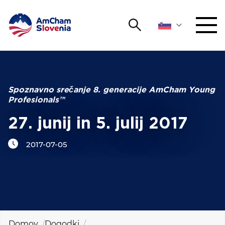
Išči
DOGODKI IN MREŽENJE
Iskalni niz
Išči
ZAGOVORNIŠTVO
Spoznavno srečanje 8. generacije AmCham Young
Profesionals™
YOUNG
Open 
AmCham
27. junij in 5. julij 2017
2017-07-05
MEDNARODNO SODELOVANJE
ČLANSTVO
O NAS
Domov
Dogodki