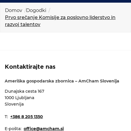
KOLEDAR DOGODKOV
Domov
Dogodki
Prvo srečanje Komisije za poslovno liderstvo in
NOVICE
razvoj talentov
KONTAKT
GALERIJA
Kontaktirajte nas
Želimo postati član
Ameriška gospodarska zbornica – AmCham Slovenija
Dunajska cesta 167
1000 Ljubljana
Slovenija
T:
+386 8 205 1350
E-pošta:
office@amcham.si