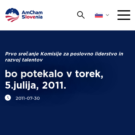
Išči
DOGODKI IN MREŽENJE
Iskalni niz
Išči
ZAGOVORNIŠTVO
Prvo srečanje Komisije za poslovno liderstvo in
razvoj talentov
YOUNG
Open 
AmCham
bo potekalo v torek,
5.julija, 2011.
MEDNARODNO SODELOVANJE
2011-07-30
ČLANSTVO
O NAS