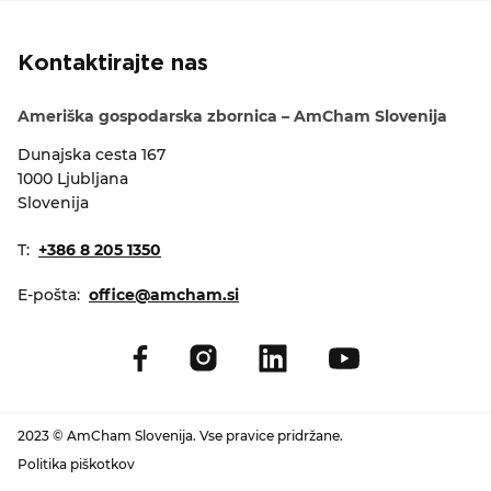
Kontaktirajte nas
Ameriška gospodarska zbornica – AmCham Slovenija
Dunajska cesta 167
1000 Ljubljana
Slovenija
T:
+386 8 205 1350
E-pošta:
office@amcham.si
2023 © AmCham Slovenija. Vse pravice pridržane.
Politika piškotkov