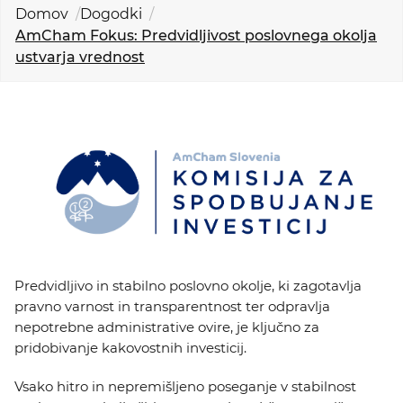
KOLEDAR DOGODKOV
Domov
Dogodki
AmCham Fokus: Predvidljivost poslovnega okolja
ustvarja vrednost
NOVICE
KONTAKT
GALERIJA
Želimo postati član
Predvidljivo in stabilno poslovno okolje, ki zagotavlja
pravno varnost in transparentnost ter odpravlja
nepotrebne administrative ovire, je ključno za
pridobivanje kakovostnih investicij.
Vsako hitro in nepremišljeno poseganje v stabilnost