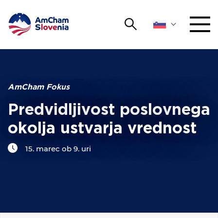
Išči
DOGODKI IN MREŽENJE
Iskalni niz
Išči
ZAGOVORNIŠTVO
AmCham Fokus
Predvidljivost poslovnega
YOUNG
Open 
AmCham
okolja ustvarja vrednost
MEDNARODNO SODELOVANJE
15. marec ob 9. uri
ČLANSTVO
O NAS