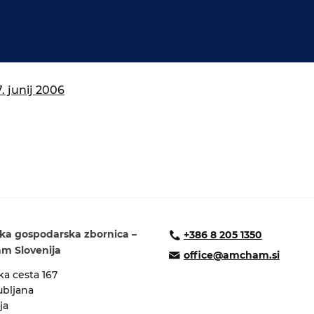
isija za prihodnost
a in izobraževanja
 junij 2006
ka gospodarska zbornica –
+386 8 205 1350
 Slovenija
office@amcham.si
a cesta 167
ubljana
ja