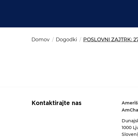
Kom
del
OSAC Ljubljana
Believe in Slovenia
Iskalni niz
A Business Solutions
Domov
Dogodki
POSLOVNI ZAJTRK: 27.
Ameriš
Kontaktirajte nas
AmCham
Dunajsk
1000 Lj
Sloveni