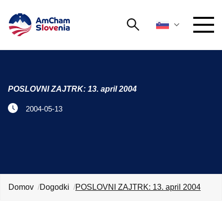
Išči
DOGODKI IN MREŽENJE
Iskalni niz
Išči
POSLOVNI ZAJTRK: 13. april 2004
ZAGOVORNIŠTVO
2004-05-13
YOUNG
Open 
AmCham
MEDNARODNO SODELOVANJE
ČLANSTVO
Domov
Dogodki
POSLOVNI ZAJTRK: 13. april 2004
O NAS