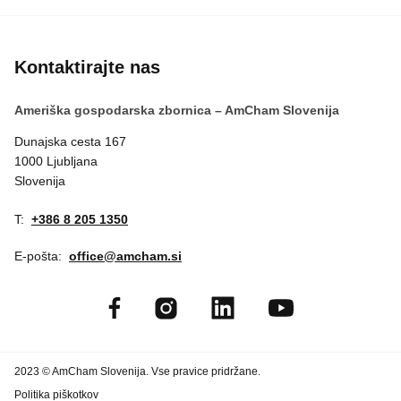
KOLEDAR DOGODKOV
NOVICE
Kontaktirajte nas
Ameriška gospodarska zbornica – AmCham Slovenija
KONTAKT
Dunajska cesta 167
1000 Ljubljana
GALERIJA
Slovenija
T:
+386 8 205 1350
Želimo postati član
E-pošta:
office@amcham.si
2023 © AmCham Slovenija. Vse pravice pridržane.
Politika piškotkov