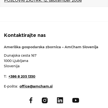
POSLOVNI ZAJTRK: 12. september 2006
KOLEDAR DOGODKOV
NOVICE
KONTAKT
Kontaktirajte nas
GALERIJA
Ameriška gospodarska zbornica – AmCham Slovenija
Dunajska cesta 167
1000 Ljubljana
Želimo postati član
Slovenija
T:
+386 8 205 1350
E-pošta:
office@amcham.si