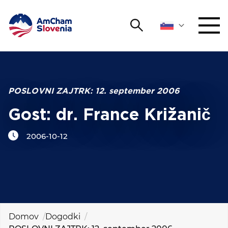
Išči
DOGODKI IN MREŽENJE
Iskalni niz
Išči
ZAGOVORNIŠTVO
POSLOVNI ZAJTRK: 12. september 2006
Gost: dr. France Križanič
YOUNG
Open 
AmCham
2006-10-12
MEDNARODNO SODELOVANJE
ČLANSTVO
O NAS
Domov
Dogodki