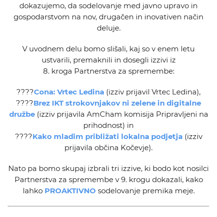
dokazujemo, da sodelovanje med javno upravo in
gospodarstvom na nov, drugačen in inovativen način
deluje.
V uvodnem delu bomo slišali, kaj so v enem letu
ustvarili, premaknili in dosegli izzivi iz
8. kroga Partnerstva za spremembe:
????
Cona: Vrtec Ledina
(izziv prijavil Vrtec Ledina),
????
Brez IKT strokovnjakov ni zelene in digitalne
družbe
(izziv prijavila AmCham komisija Pripravljeni na
prihodnost) in
????
Kako mladim približati lokalna podjetja
(izziv
prijavila občina Kočevje).
Nato pa bomo skupaj izbrali tri izzive, ki bodo kot nosilci
Partnerstva za spremembe v 9. krogu dokazali, kako
lahko
PROAKTIVNO
sodelovanje premika meje.