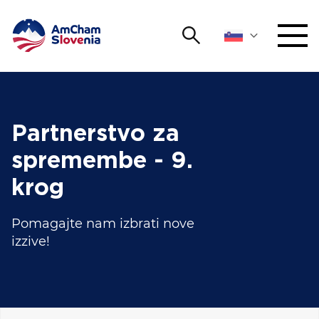
Išči
DOGODKI IN MREŽENJE
Iskalni niz
Išči
ZAGOVORNIŠTVO
Partnerstvo za
spremembe - 9.
YOUNG
Open 
AmCham
krog
MEDNARODNO SODELOVANJE
Pomagajte nam izbrati nove
izzive!
ČLANSTVO
O NAS