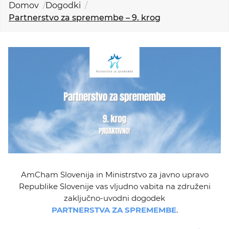
Domov
Dogodki
KOLEDAR DOGODKOV
Partnerstvo za spremembe – 9. krog
NOVICE
KONTAKT
GALERIJA
Želimo postati član
AmCham Slovenija in Ministrstvo za javno upravo
Republike Slovenije vas vljudno vabita na združeni
zaključno-uvodni dogodek
PARTNERSTVA ZA SPREMEMBE
.