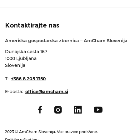
Kontaktirajte nas
Ameriška gospodarska zbornica – AmCham Slovenija
Dunajska cesta 167
1000 Ljubljana
Slovenija
T:
+386 8 205 1350
E-pošta:
office@amcham.si
2023 © AmCham Slovenija. Vse pravice pridržane.
Politika piškotkov