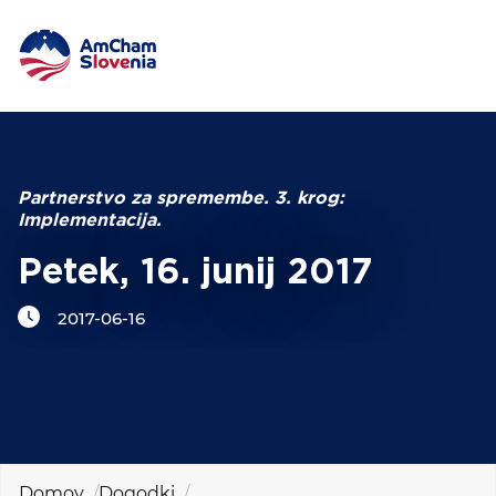
DOGODKI IN MREŽENJE
Iskalni niz
ZAGOVORNIŠTVO
Partnerstvo za spremembe. 3. krog:
Implementacija.
YOUNG
AmCham
Petek, 16. junij 2017
2017-06-16
MEDNARODNO SODELOVANJE
ČLANSTVO
O NAS
Domov
Dogodki