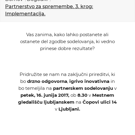
KOLEDAR DOGODKOV
Partnerstvo za spremembe. 3. krog:
Implementacija.
NOVICE
Vas zanima, kako lahko postanete ali
KONTAKT
ostanete del zgodbe sodelovanja, ki vedno
prinese dobre rezultate?
GALERIJA
Pridružite se nam na zaključni prireditvi, ki
Želimo postati član
bo
drzno odgovorna
,
igrivo inovativna
in
bo temeljila na
partnerskem sodelovanju
v
petek, 16. junija 2017,
ob
8.30
v
Mestnem
gledališču ljubljanskem
na
Čopovi ulici 14
v
Ljubljani.