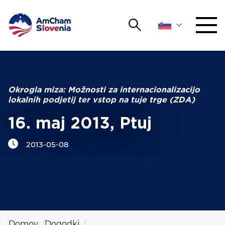
Išči
DOGODKI IN MREŽENJE
Iskalni niz
Išči
ZAGOVORNIŠTVO
Okrogla miza: Možnosti za internacionalizacijo
lokalnih podjetij ter vstop na tuje trge (ZDA)
YOUNG
Open 
AmCham
16. maj 2013, Ptuj
2013-05-08
MEDNARODNO SODELOVANJE
ČLANSTVO
O NAS
Domov
Dogodki