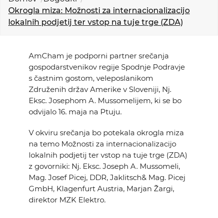
KOLEDAR DOGODKOV
Okrogla miza: Možnosti za internacionalizacijo
lokalnih podjetij ter vstop na tuje trge (ZDA)
NOVICE
AmCham je podporni partner srečanja
KONTAKT
gospodarstvenikov regije Spodnje Podravje
s častnim gostom, veleposlanikom
Združenih držav Amerike v Sloveniji, Nj.
GALERIJA
Eksc. Josephom A. Mussomelijem, ki se bo
odvijalo 16. maja na Ptuju.
Želimo postati član
V okviru srečanja bo potekala okrogla miza
na temo Možnosti za internacionalizacijo
lokalnih podjetij ter vstop na tuje trge (ZDA)
z govorniki: Nj. Eksc. Joseph A. Mussomeli,
Mag. Josef Picej, DDR, Jaklitsch& Mag. Picej
GmbH, Klagenfurt Austria, Marjan Žargi,
direktor MZK Elektro.