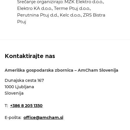
Srečanje organizirajo: MZK Elektro d.o.o.,
Elektro KA d.o.o., Terme Ptuj d.o.o.,
Perutnina Ptuj d.d., Kelc d.o.o., ZRS Bistra
Ptuj
Kontaktirajte nas
Ameriška gospodarska zbornica – AmCham Slovenija
Dunajska cesta 167
1000 Ljubljana
Slovenija
T:
+386 8 205 1350
E-pošta:
office@amcham.si