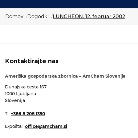
KOLEDAR DOGODKOV
Domov
Dogodki
LUNCHEON: 12. februar 2002
NOVICE
KONTAKT
GALERIJA
Kontaktirajte nas
Ameriška gospodarska zbornica – AmCham Slovenija
Želimo postati član
Dunajska cesta 167
1000 Ljubljana
Slovenija
T:
+386 8 205 1350
E-pošta:
office@amcham.si