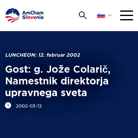
Išči
DOGODKI IN MREŽENJE
Iskalni niz
Išči
ZAGOVORNIŠTVO
LUNCHEON: 12. februar 2002
Gost: g. Jože Colarič,
YOUNG
Open 
AmCham
Namestnik direktorja
upravnega sveta
MEDNARODNO SODELOVANJE
2002-03-12
ČLANSTVO
O NAS