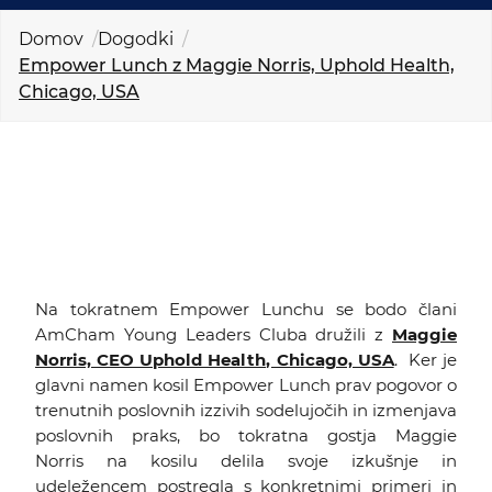
KOLEDAR DOGODKOV
Domov
Dogodki
Empower Lunch z Maggie Norris, Uphold Health,
NOVICE
Chicago, USA
KONTAKT
GALERIJA
Želimo postati član
Na tokratnem Empower Lunchu se bodo člani
AmCham Young Leaders Cluba družili z
Maggie
Norris, CEO Uphold Health, Chicago, USA
. Ker je
glavni namen kosil Empower Lunch prav pogovor o
trenutnih poslovnih izzivih sodelujočih in izmenjava
poslovnih praks, bo tokratna gostja Maggie
Norris na kosilu delila svoje izkušnje in
udeležencem postregla s konkretnimi primeri in