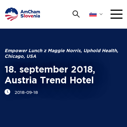
Išči
DOGODKI IN MREŽENJE
Iskalni niz
Išči
ZAGOVORNIŠTVO
Empower Lunch z Maggie Norris, Uphold Health,
Chicago, USA
YOUNG
Open 
AmCham
18. september 2018,
Austria Trend Hotel
MEDNARODNO SODELOVANJE
2018-09-18
ČLANSTVO
O NAS