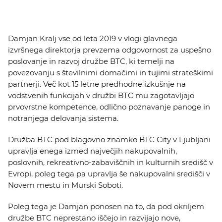
Damjan Kralj vse od leta 2019 v vlogi glavnega
izvršnega direktorja prevzema odgovornost za uspešno
poslovanje in razvoj družbe BTC, ki temelji na
povezovanju s številnimi domačimi in tujimi strateškimi
partnerji. Več kot 15 letne predhodne izkušnje na
vodstvenih funkcijah v družbi BTC mu zagotavljajo
prvovrstne kompetence, odlično poznavanje panoge in
notranjega delovanja sistema.
Družba BTC pod blagovno znamko BTC City v Ljubljani
upravlja enega izmed največjih nakupovalnih,
poslovnih, rekreativno-zabaviščnih in kulturnih središč v
Evropi, poleg tega pa upravlja še nakupovalni središči v
Novem mestu in Murski Soboti.
Poleg tega je Damjan ponosen na to, da pod okriljem
družbe BTC neprestano iščejo in razvijajo nove,