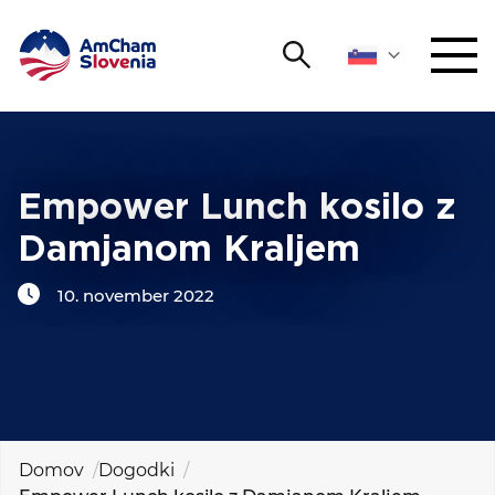
Išči
DOGODKI IN MREŽENJE
Iskalni niz
Išči
ZAGOVORNIŠTVO
Empower Lunch kosilo z
Damjanom Kraljem
YOUNG
Open 
AmCham
10. november 2022
MEDNARODNO SODELOVANJE
ČLANSTVO
O NAS
Domov
Dogodki