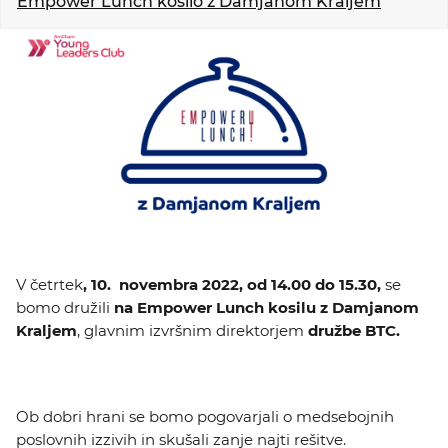
Empower Lunch kosilo z Damjanom Kraljem
KOLEDAR DOGODKOV
NOVICE
KONTAKT
GALERIJA
Želimo postati član
V četrtek
, 10. novembra 2022, od 14.00 do 15.30,
se
bomo družili
na Empower Lunch kosilu
z Damjanom
Kraljem
, glavnim izvršnim direktorjem
družbe BTC.
Ob dobri hrani se bomo pogovarjali o medsebojnih
poslovnih izzivih in skušali zanje najti rešitve.