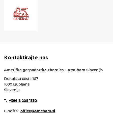
Kontaktirajte nas
Ameriška gospodarska zbornica – AmCham Slovenija
Dunajska cesta 167
1000 Ljubljana
Slovenija
T:
+386 8 205 1350
E-pošta:
office@amcham.si