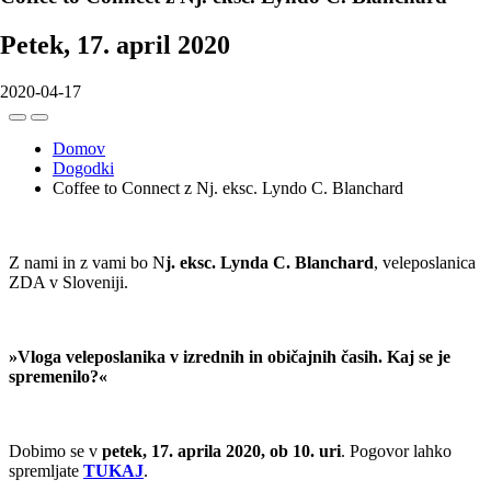
Petek, 17. april 2020
2020-04-17
Domov
Dogodki
Coffee to Connect z Nj. eksc. Lyndo C. Blanchard
Z nami in z vami bo N
j. eksc. Lynda C. Blanchard
, veleposlanica
ZDA v Sloveniji.
»Vloga veleposlanika v izrednih in običajnih časih. Kaj se je
spremenilo?«
Dobimo se v
petek, 17. aprila 2020, ob 10. uri
. Pogovor lahko
spremljate
TUKAJ
.