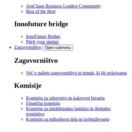
AmCham Business Leaders Community
Best of the Best
Innofuture bridge
InnoFuture Bridge
Pitch your startup
Zagovorništvo
Open submenu
Zagovorništvo
Več o našem zagovorništvu in temah, ki jih pokrivamo
Komisije
Komisija za zdravstvo in kakovost bivanja
Finančna komisija
Komisija za intelektualno lastnino in digitalno
regulativo
Komisija za prihodnost dela in izobraževanja
.