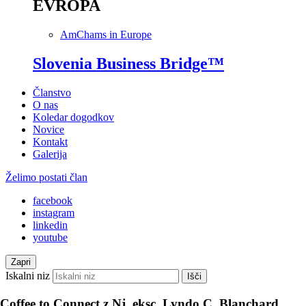
EVROPA
AmChams in Europe
Slovenia Business Bridge™
Članstvo
O nas
Koledar dogodkov
Novice
Kontakt
Galerija
Želimo postati član
facebook
instagram
linkedin
youtube
Zapri
Iskalni niz
Išči
Coffee to Connect z Nj. eksc. Lyndo C. Blanchard