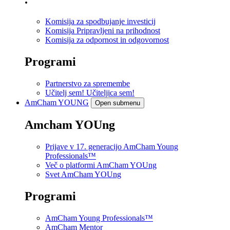
Komisija za spodbujanje investicij
Komisija Pripravljeni na prihodnost
Komisija za odpornost in odgovornost
Programi
Partnerstvo za spremembe
Učitelj sem! Učiteljica sem!
AmCham
YOUNG
Open submenu
Amcham YOUng
Prijave v 17. generacijo AmCham Young
Professionals™
Več o platformi AmCham YOUng
Svet AmCham YOUng
Programi
AmCham Young Professionals™
AmCham Mentor