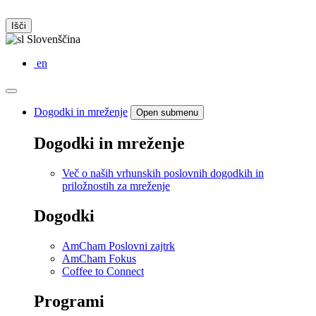
Išči
Slovenščina
en
Dogodki in mreženje
Open submenu
Dogodki in mreženje
Več o naših vrhunskih poslovnih dogodkih in
priložnostih za mreženje
Dogodki
AmCham Poslovni zajtrk
AmCham Fokus
Coffee to Connect
Programi