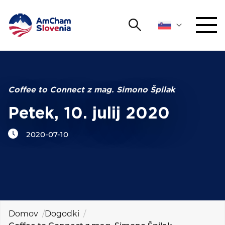
Išči
DOGODKI IN MREŽENJE
Iskalni niz
Išči
ZAGOVORNIŠTVO
Coffee to Connect z mag. Simono Špilak
Petek, 10. julij 2020
YOUNG
Open 
AmCham
2020-07-10
MEDNARODNO SODELOVANJE
ČLANSTVO
O NAS
Domov
Dogodki