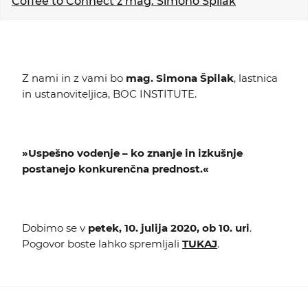
Coffee to Connect z mag. Simono Špilak
KOLEDAR DOGODKOV
NOVICE
Z nami in z vami bo
mag. Simona Špilak
, lastnica
KONTAKT
in ustanoviteljica, BOC INSTITUTE.
GALERIJA
»Uspešno vodenje – ko znanje in izkušnje
postanejo konkurenčna prednost.«
Želimo postati član
Dobimo se v
petek, 10. julija 2020, ob 10. uri
.
Pogovor boste lahko spremljali
TUKAJ
.