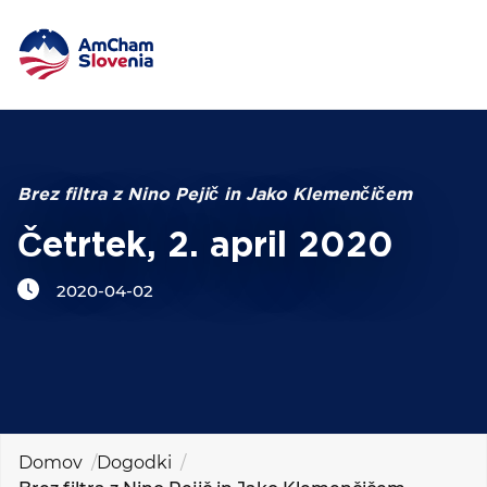
DOGODKI IN MREŽENJE
Iskalni niz
ZAGOVORNIŠTVO
Brez filtra z Nino Pejič in Jako Klemenčičem
Četrtek, 2. april 2020
YOUNG
AmCham
2020-04-02
MEDNARODNO SODELOVANJE
ČLANSTVO
O NAS
Domov
Dogodki