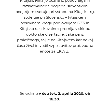
Kitajski. Nina jo pozna iz poslovnega in
raziskovalnega pogleda, slovenskim
podjetjem svetuje pri vstopu na Kitajski trg,
sodeluje pri Slovensko – kitajskem
poslovnem krogu pod okriljem GZS in
Kitajsko raziskovalno spremlja v sklopu
doktorske disertacije. Jaka pa iz
praktičnega, saj je na Kitajskem kar nekaj
časa živel in vodil vzpostavitev proizvodne
enote za EKWB.
Se vidimo
v četrtek, 2. aprila 2020, ob
16.30
.