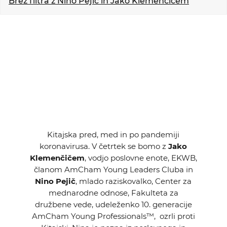
Brez filtra z Nino Pejič in Jako Klemenčičem
KOLEDAR DOGODKOV
NOVICE
KONTAKT
GALERIJA
Želimo postati član
Kitajska pred, med in po pandemiji
koronavirusa. V četrtek se bomo z
Jako
Klemenčičem
, vodjo poslovne enote, EKWB,
članom AmCham Young Leaders Cluba in
Nino Pejič
, mlado raziskovalko, Center za
mednarodne odnose, Fakulteta za
družbene vede, udeleženko 10. generacije
AmCham Young Professionals™, ozrli proti