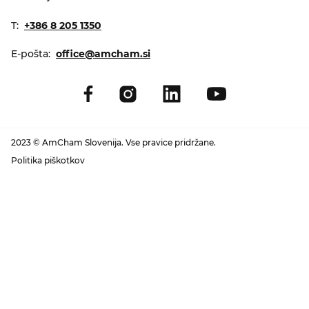
T:
+386 8 205 1350
E-pošta:
office@amcham.si
2023 © AmCham Slovenija. Vse pravice pridržane.
Politika piškotkov