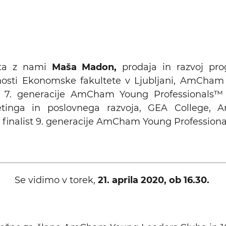
osta z nami
Maša Madon,
prodaja in razvoj pr
nosti Ekonomske fakultete v Ljubljani, AmCha
tka 7. generacije AmCham Young Professionals
etinga in poslovnega razvoja, GEA College
 finalist 9. generacije AmCham Young Profession
Se vidimo v torek,
21. aprila 2020, ob 16.30.