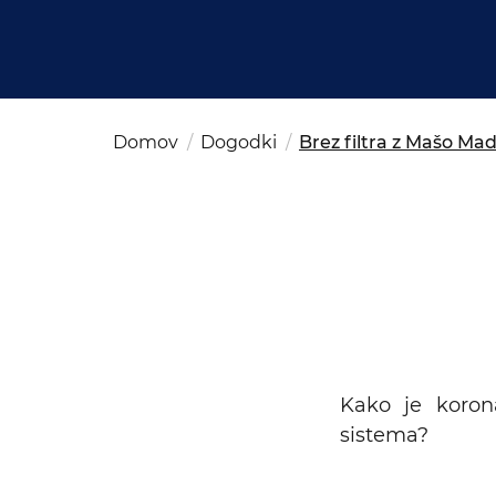
Kom
del
OSAC Ljubljana
Believe in Slovenia
A Business Solutions
Domov
Dogodki
Brez filtra z Mašo M
Kako je korona
sistema?