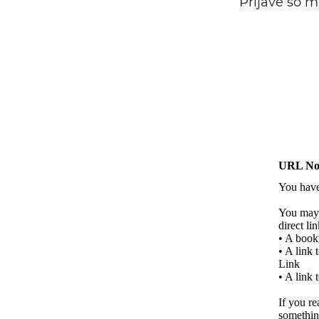
Prijave so 
Iskalni niz