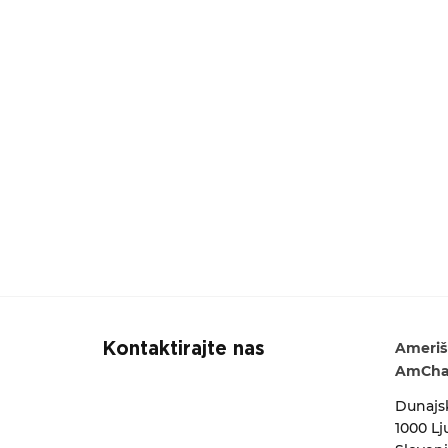
Ameriš
Kontaktirajte nas
AmCham
Dunajsk
1000 Lj