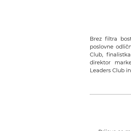
Brez filtra b
poslovne odlič
Club, finalis
direktor mark
Leaders Club in