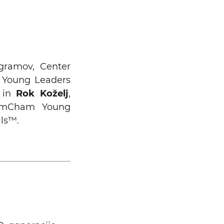
ogramov, Center
m Young Leaders
™ in
Rok Koželj
,
, AmCham Young
als™.