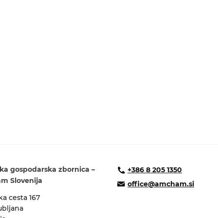
ka gospodarska zbornica –
+386 8 205 1350
 Slovenija
office@amcham.si
a cesta 167
ubljana