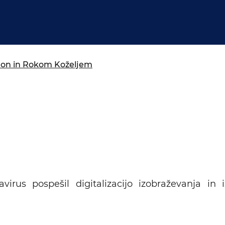
isija za prihodnost
a in izobraževanja
adon in Rokom Koželjem
virus pospešil digitalizacijo izobraževanja in 