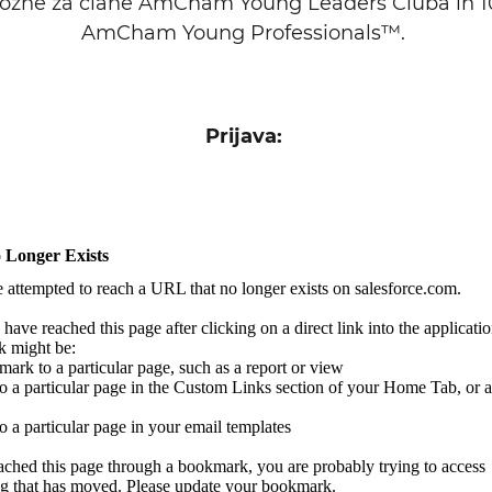
možne za člane AmCham Young Leaders Cluba in 10
AmCham Young Professionals™.
Prijava: