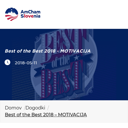
DOGODKI IN MREŽENJE
Iskalni niz
ZAGOVORNIŠTVO
Best of the Best 2018 - MOTIVACIJA
2018-05-11
YOUNG
AmCham
MEDNARODNO SODELOVANJE
ČLANSTVO
Domov
Dogodki
Best of the Best 2018 – MOTIVACIJA
O NAS