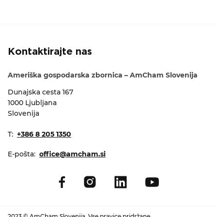
Kontaktirajte nas
Ameriška gospodarska zbornica – AmCham Slovenija
Dunajska cesta 167
1000 Ljubljana
Slovenija
T:
+386 8 205 1350
E-pošta:
office@amcham.si
2023 © AmCham Slovenija. Vse pravice pridržane.