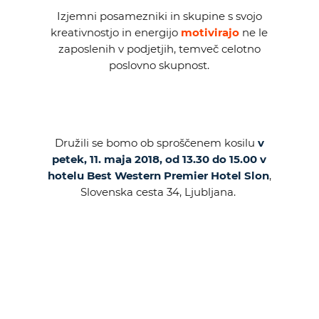
KOLEDAR DOGODKOV
Izjemni posamezniki in skupine s svojo
kreativnostjo in energijo
motivirajo
ne le
zaposlenih v podjetjih, temveč celotno
NOVICE
poslovno skupnost.
KONTAKT
GALERIJA
Družili se bomo ob sproščenem kosilu
v
petek, 11. maja 2018, od 13.30 do 15.00 v
hotelu Best Western Premier Hotel Slon
,
Želimo postati član
Slovenska cesta 34, Ljubljana.