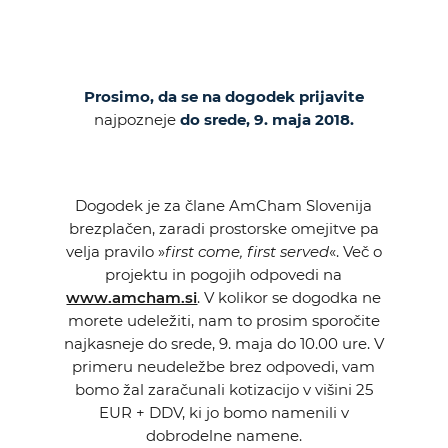
Prosimo, da se na dogodek prijavite
najpozneje
do srede, 9. maja 2018.
Dogodek je za člane AmCham Slovenija
brezplačen, zaradi prostorske omejitve pa
velja pravilo »
first come, first served
«. Več o
projektu in pogojih odpovedi na
www.amcham.si
. V kolikor se dogodka ne
morete udeležiti, nam to prosim sporočite
najkasneje do srede, 9. maja do 10.00 ure. V
primeru neudeležbe brez odpovedi, vam
bomo žal zaračunali kotizacijo v višini 25
EUR + DDV, ki jo bomo namenili v
dobrodelne namene.