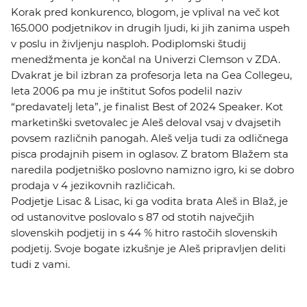
Korak pred konkurenco, blogom, je vplival na več kot
165.000 podjetnikov in drugih ljudi, ki jih zanima uspeh
v poslu in življenju nasploh. Podiplomski študij
menedžmenta je končal na Univerzi Clemson v ZDA.
Dvakrat je bil izbran za profesorja leta na Gea Collegeu,
leta 2006 pa mu je inštitut Sofos podelil naziv
“predavatelj leta”, je finalist Best of 2024 Speaker. Kot
marketinški svetovalec je Aleš deloval vsaj v dvajsetih
povsem različnih panogah. Aleš velja tudi za odličnega
pisca prodajnih pisem in oglasov. Z bratom Blažem sta
naredila podjetniško poslovno namizno igro, ki se dobro
prodaja v 4 jezikovnih različicah.
Podjetje Lisac & Lisac, ki ga vodita brata Aleš in Blaž, je
od ustanovitve poslovalo s 87 od stotih največjih
slovenskih podjetij in s 44 % hitro rastočih slovenskih
podjetij. Svoje bogate izkušnje je Aleš pripravljen deliti
tudi z vami.