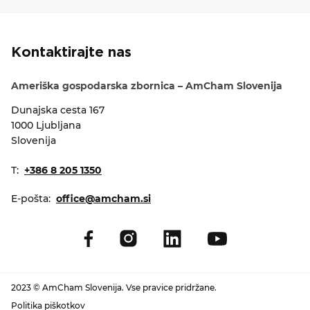
Kontaktirajte nas
Ameriška gospodarska zbornica – AmCham Slovenija
Dunajska cesta 167
1000 Ljubljana
Slovenija
T:
+386 8 205 1350
E-pošta:
office@amcham.si
2023 © AmCham Slovenija. Vse pravice pridržane.
Politika piškotkov