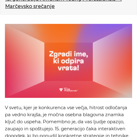
KOLEDAR DOGODKOV
Marčevsko srečanje
NOVICE
KONTAKT
GALERIJA
Želimo postati član
V svetu, kjer je konkurenca vse večja, hitrost odločanja
pa vedno krajša, je močna osebna blagovna znamka
ključ do uspeha. Pomembno je, da vas ljudje opazijo,
zaupajo in spoštujejo. 15. generacijo čaka interaktiven
dogodek, ki bo ponudil konkretne strategije in tehnike