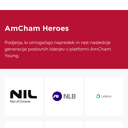
AmCham Heroes
Podjetja, ki omogočajo napredek in rast naslednje
generacije poslovnih liderjev v platformi AmCham
Young.