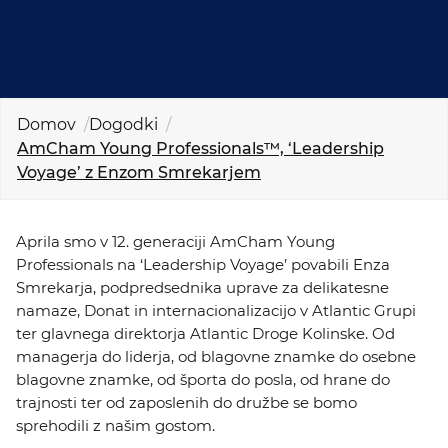
KOLEDAR DOGODKOV
NOVICE
Domov
Dogodki
KONTAKT
AmCham Young Professionals™, ‘Leadership
Voyage’ z Enzom Smrekarjem
GALERIJA
Aprila smo v 12. generaciji AmCham Young
Professionals na ‘Leadership Voyage’ povabili Enza
Želimo postati član
Smrekarja, podpredsednika uprave za delikatesne
namaze, Donat in internacionalizacijo v Atlantic Grupi
ter glavnega direktorja Atlantic Droge Kolinske. Od
managerja do liderja, od blagovne znamke do osebne
blagovne znamke, od športa do posla, od hrane do
trajnosti ter od zaposlenih do družbe se bomo
sprehodili z našim gostom.