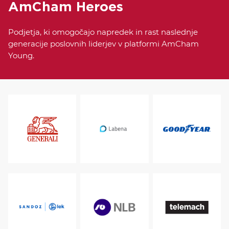
AmCham Heroes
Podjetja, ki omogočajo napredek in rast naslednje
generacije poslovnih liderjev v platformi AmCham
Young.