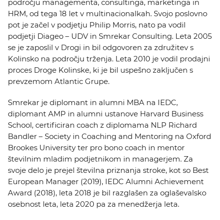
področju managementa, consultinga, marketinga in
HRM, od tega 18 let v multinacionalkah. Svojo poslovno
pot je začel v podjetju Philip Morris, nato pa vodil
podjetji Diageo – UDV in Smrekar Consulting. Leta 2005
se je zaposlil v Drogi in bil odgovoren za združitev s
Kolinsko na področju trženja. Leta 2010 je vodil prodajni
proces Droge Kolinske, ki je bil uspešno zaključen s
prevzemom Atlantic Grupe.
Smrekar je diplomant in alumni MBA na IEDC,
diplomant AMP in alumni ustanove Harvard Business
School, certificiran coach z diplomama NLP Richard
Bandler – Society in Coaching and Mentoring na Oxford
Brookes University ter pro bono coach in mentor
številnim mladim podjetnikom in managerjem. Za
svoje delo je prejel številna priznanja stroke, kot so Best
European Manager (2019), IEDC Alumni Achievement
Award (2018), leta 2018 je bil razglašen za oglaševalsko
osebnost leta, leta 2020 pa za menedžerja leta.