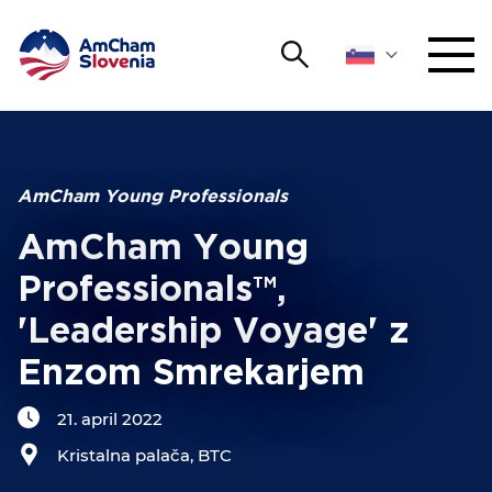
Išči
DOGODKI IN MREŽENJE
Iskalni niz
Išči
ZAGOVORNIŠTVO
AmCham Young Professionals
AmCham Young
YOUNG
Open 
AmCham
Professionals™,
'Leadership Voyage' z
MEDNARODNO SODELOVANJE
Enzom Smrekarjem
ČLANSTVO
21. april 2022
O NAS
Kristalna palača, BTC