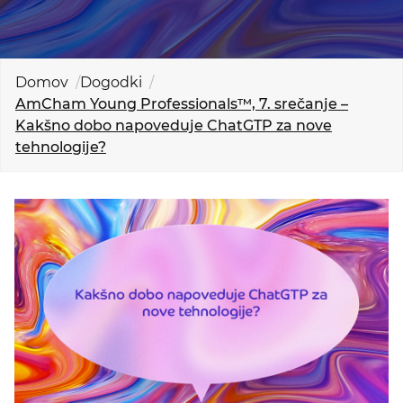
KOLEDAR DOGODKOV
NOVICE
Domov
Dogodki
AmCham Young Professionals™, 7. srečanje –
KONTAKT
Kakšno dobo napoveduje ChatGTP za nove
tehnologije?
GALERIJA
Želimo postati član