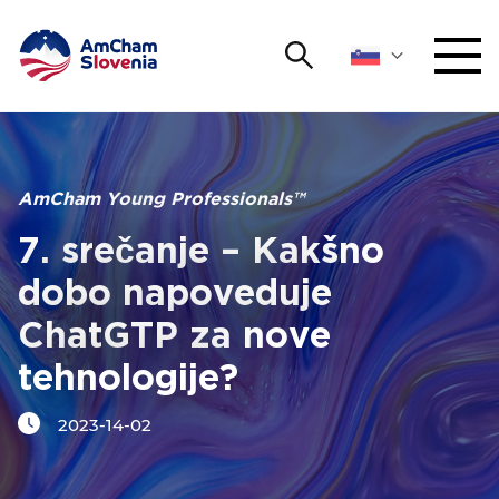
Išči
DOGODKI IN MREŽENJE
Iskalni niz
Išči
ZAGOVORNIŠTVO
AmCham Young Professionals™
7. srečanje – Kakšno
YOUNG
Open 
AmCham
dobo napoveduje
ChatGTP za nove
MEDNARODNO SODELOVANJE
tehnologije?
ČLANSTVO
2023-14-02
O NAS