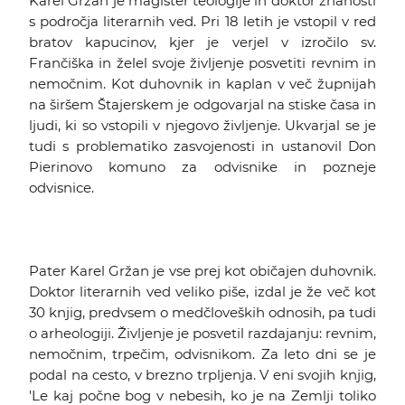
Karel Gržan je magister teologije in doktor znanosti
s področja literarnih ved. Pri 18 letih je vstopil v red
bratov kapucinov, kjer je verjel v izročilo sv.
Frančiška in želel svoje življenje posvetiti revnim in
nemočnim. Kot duhovnik in kaplan v več župnijah
na širšem Štajerskem je odgovarjal na stiske časa in
ljudi, ki so vstopili v njegovo življenje. Ukvarjal se je
tudi s problematiko zasvojenosti in ustanovil Don
Pierinovo komuno za odvisnike in pozneje
odvisnice.
Pater Karel Gržan je vse prej kot običajen duhovnik.
Doktor literarnih ved veliko piše, izdal je že več kot
30 knjig, predvsem o medčloveških odnosih, pa tudi
o arheologiji. Življenje je posvetil razdajanju: revnim,
nemočnim, trpečim, odvisnikom. Za leto dni se je
podal na cesto, v brezno trpljenja. V eni svojih knjig,
'Le kaj počne bog v nebesih, ko je na Zemlji toliko