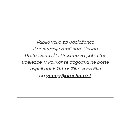
Vabilo velja za udeležence
11 generacije AmCham Young
TM
Professionals
. Prosimo za potrditev
udeležbe. V kolikor se dogodka ne boste
uspeli udeležiti, pošljite sporočilo
na
young@amcham.si
.