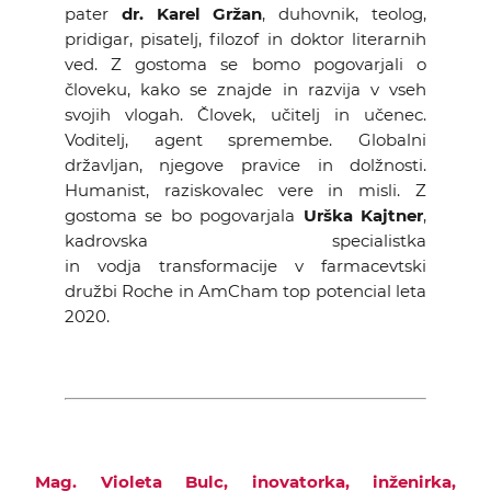
pater
dr. Karel Gržan
, duhovnik, teolog,
pridigar, pisatelj, filozof in doktor literarnih
ved. Z gostoma se bomo pogovarjali o
človeku, kako se znajde in razvija v vseh
svojih vlogah. Človek, učitelj in učenec.
Voditelj, agent spremembe. Globalni
državljan, njegove pravice in dolžnosti.
Humanist, raziskovalec vere in misli. Z
gostoma se bo pogovarjala
Urška Kajtner
,
kadrovska specialistka
in vodja transformacije v farmacevtski
družbi Roche in AmCham top potencial leta
2020.
Mag. Violeta Bulc, inovatorka, inženirka,