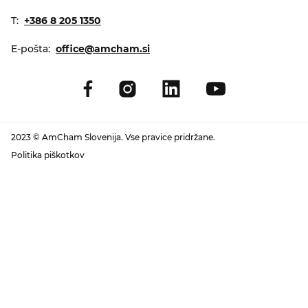
T:
+386 8 205 1350
E-pošta:
office@amcham.si
2023 © AmCham Slovenija. Vse pravice pridržane.
Politika piškotkov