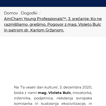
KOLEDAR DOGODKOV
Domov
Dogodki
NOVICE
AmCham Young Professionals™, 3. srečanje: Ko ne
razmišljamo, grešimo. Pogovor z mag. Violeto Bulc
in patrom dr. Karlom Gržanom.
KONTAKT
GALERIJA
Želimo postati član
Na 'Ta veseli dan kulture', 3. decembra 2020,
bosta z nami
mag. Violeta Bulc
, inovatorka,
inženirka, podjetnica, nekdanja evropska
komisarka in kustosinja ekocivilizacije, in