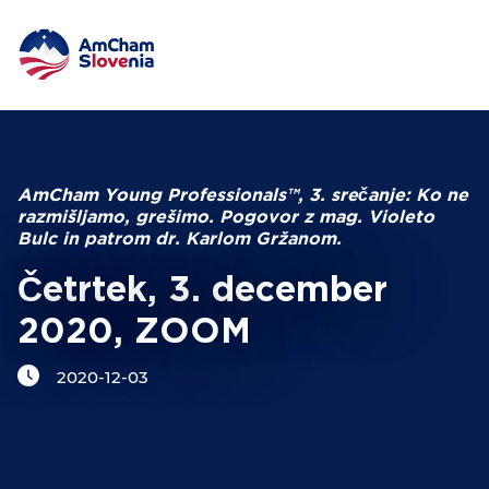
DOGODKI IN MREŽENJE
Iskalni niz
ZAGOVORNIŠTVO
AmCham Young Professionals™, 3. srečanje: Ko ne
razmišljamo, grešimo. Pogovor z mag. Violeto
Bulc in patrom dr. Karlom Gržanom.
YOUNG
AmCham
Četrtek, 3. december
MEDNARODNO SODELOVANJE
2020, ZOOM
2020-12-03
ČLANSTVO
O NAS