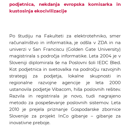
podjetnica, nekdanja evropska komisarka in
kustosinja ekocivilizacije
Po študiju na Fakulteti za elektrotehniko, smer
računalništvo in informatika, je odšla v ZDA in na
univerzi v San Franciscu (Golden Gate University)
magistrirala s področja informatike. Leta 2004 je v
Sloveniji diplomirala še na Poslovni šoli IEDC Bled.
Kot podjetnica in svetovalka na področju razvojnih
strategij za podjetja, lokalne skupnosti in
regionalne razvojne agencije je leta 2000
ustanovila podjetje Vibacom, hiša poslovnih rešitev.
Razvila in registrirala je novo, tudi nagrajeno
metodo za pospeševanje poslovnih sistemov. Leta
2010 je prejela priznanje Gospodarske zbornice
Slovenije za projekt InCo gibanje – gibanje za
inovativne preboje.