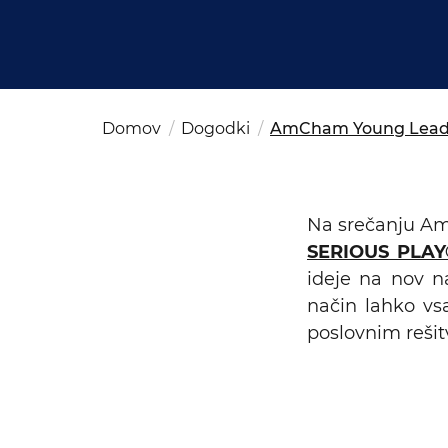
Kom
del
OSAC Ljubljana
Believe in Slovenia
A Business Solutions
Domov
Dogodki
AmCham Young Leade
Na srečanju A
SERIOUS PLAY
ideje na nov n
način lahko vs
poslovnim reši