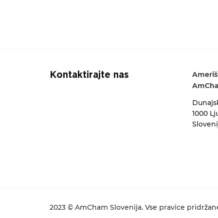
Ameriš
Kontaktirajte nas
AmCham
Dunajsk
1000 Lj
Sloveni
2023 © AmCham Slovenija. Vse pravice pridržan