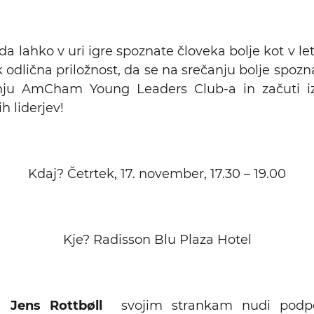
 da lahko v uri igre spoznate človeka bolje kot v l
 odlična priložnost, da se na srečanju bolje spozn
ju AmCham Young Leaders Club-a in začuti iz
h liderjev!
Kdaj? Četrtek, 17. november, 17.30 – 19.00
Kje? Radisson Blu Plaza Hotel
de
Jens Rottbøll
svojim strankam nudi podpo