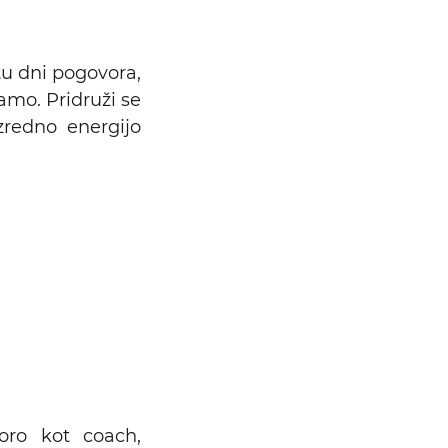
etu dni pogovora,
amo. Pridruži se
redno energijo
ro kot coach,