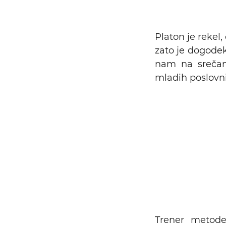
Platon je rekel,
zato je dogodek
nam na srečan
mladih poslovni
Trener meto