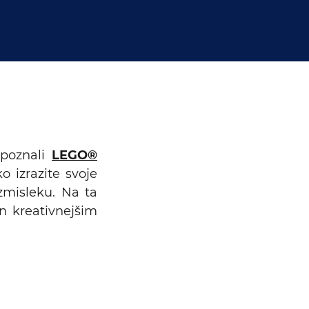
spoznali
LEGO®
 izrazite svoje
zmisleku. Na ta
n kreativnejšim