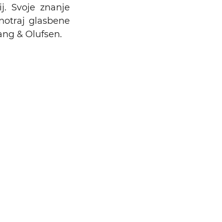
j. Svoje znanje
znotraj glasbene
ang & Olufsen.
Išči