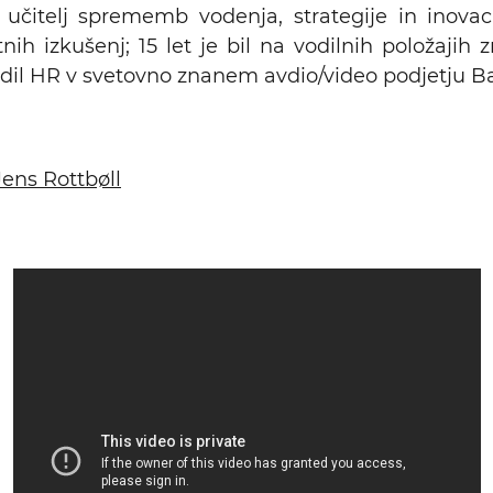
 učitelj sprememb vodenja, strategije in inovaci
tnih izkušenj; 15 let je bil na vodilnih položajih 
vodil HR v svetovno znanem avdio/video podjetju B
ens Rottbøll