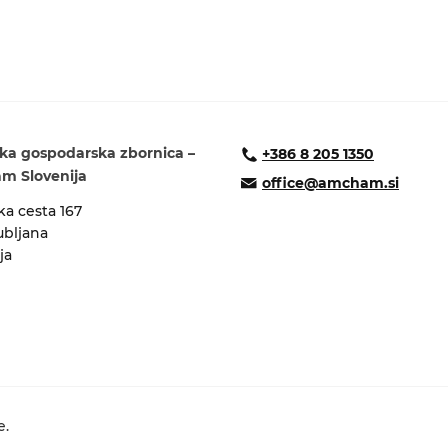
ka gospodarska zbornica –
+386 8 205 1350
 Slovenija
office@amcham.si
a cesta 167
ubljana
ja
e.