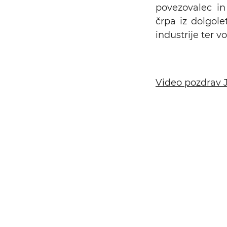
povezovalec in
črpa iz dolgole
industrije ter 
Video pozdrav J
Iskalni niz