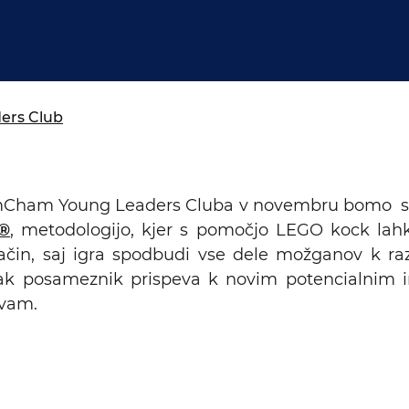
isija za prihodnost
a in izobraževanja
rs Club
mCham Young Leaders Cluba v novembru bomo 
®
, metodologijo, kjer s pomočjo LEGO kock lahko
ačin, saj igra spodbudi vse dele možganov k ra
ak posameznik prispeva k novim potencialnim i
tvam.