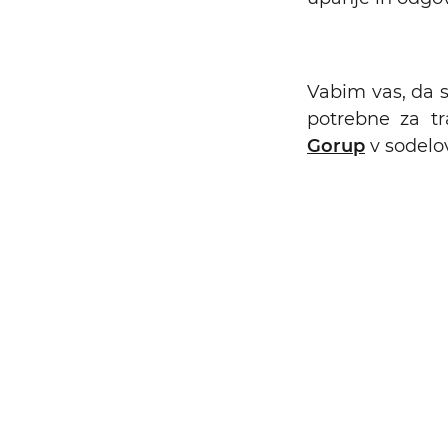
Vabim vas, da s
potrebne za tr
Gorup
v sodelo
Iskalni niz