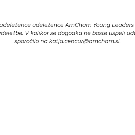
za udeležence udeležence AmCham Young Leaders 
udeležbe. V kolikor se dogodka ne boste uspeli udele
sporočilo na katja.cencur@amcham.si.