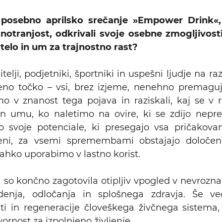
posebno aprilsko srečanje »Empower Drink«
notranjost, odkrivali svoje osebne zmogljivosti
 telo in um za trajnostno rast?
telji, podjetniki, športniki in uspešni ljudje na ra
no točko – vsi, brez izjeme, nenehno premaguj
o v znanost tega pojava in raziskali, kaj se v 
n umu, ko naletimo na ovire, ki se zdijo nepre
o svoje potenciale, ki presegajo vsa pričakov
jeni, za vsemi spremembami obstajajo določeni
ahko uporabimo v lastno korist.
 so končno zagotovila otipljiv vpogled v nevrozn
enja, odločanja in splošnega zdravja. Še več
sti in regeneracije človeškega živčnega sistema,
ornost za izpolnjeno življenje.