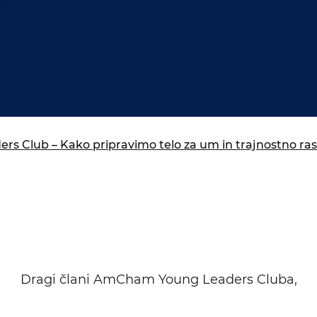
isija za prihodnost
a in izobraževanja
 Club – Kako pripravimo telo za um in trajnostno ras
Dragi člani AmCham Young Leaders Cluba,