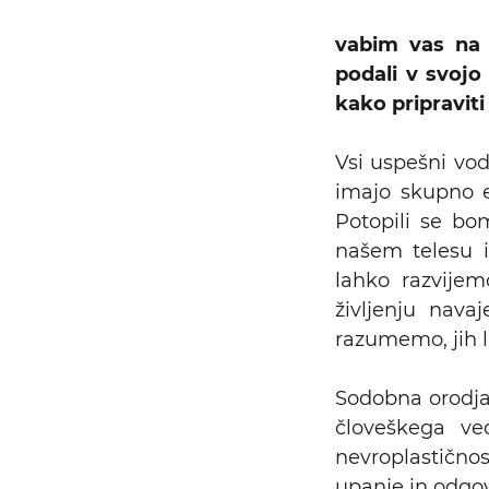
vabim vas na 
podali v svojo 
kako pripraviti
Vsi uspešni vodi
imajo skupno e
Potopili se bom
našem telesu i
lahko razvijem
življenju nava
razumemo, jih l
Sodobna orodja
človeškega ved
nevroplastično
upanje in odgov