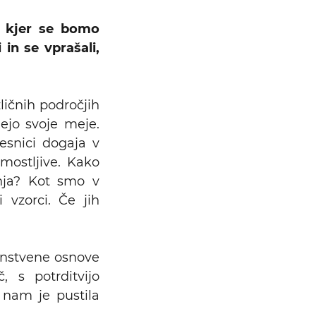
, kjer se bomo
 in se vprašali,
zličnih področjih
ejo svoje meje.
resnici dogaja v
mostljive. Kako
anja? Kot smo v
 vzorci. Če jih
anstvene osnove
, s potrditvijo
 nam je pustila