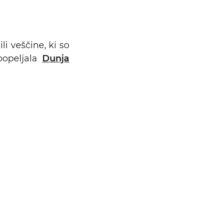
i veščine, ki so
popeljala
Dunja
Išči