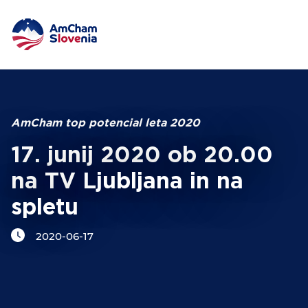
DOGODKI IN MREŽENJE
Iskalni niz
ZAGOVORNIŠTVO
AmCham top potencial leta 2020
17. junij 2020 ob 20.00
YOUNG
AmCham
na TV Ljubljana in na
spletu
MEDNARODNO SODELOVANJE
2020-06-17
ČLANSTVO
O NAS