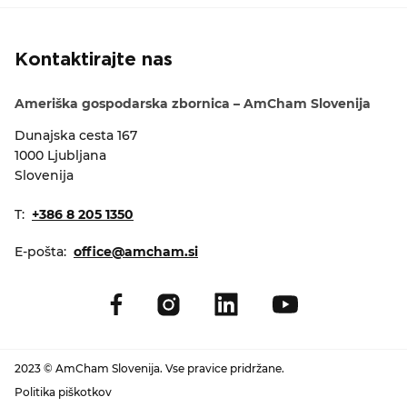
Kontaktirajte nas
Ameriška gospodarska zbornica – AmCham Slovenija
Dunajska cesta 167
1000 Ljubljana
Slovenija
T:
+386 8 205 1350
E-pošta:
office@amcham.si
2023 © AmCham Slovenija. Vse pravice pridržane.
Politika piškotkov