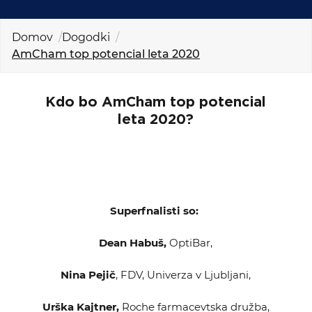
KOLEDAR DOGODKOV
Domov
Dogodki
NOVICE
AmCham top potencial leta 2020
KONTAKT
Kdo bo AmCham top potencial
leta 2020?
GALERIJA
Želimo postati član
Superfnalisti so:
Dean Habuš,
OptiBar,
Nina Pejič
, FDV, Univerza v Ljubljani,
Urška Kajtner,
Roche farmacevtska družba,