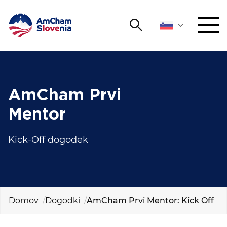
Išči
DOGODKI IN MREŽENJE
Iskalni niz
Išči
ZAGOVORNIŠTVO
AmCham Prvi
Mentor
YOUNG
Open 
AmCham
Kick-Off dogodek
MEDNARODNO SODELOVANJE
ČLANSTVO
Domov
Dogodki
AmCham Prvi Mentor: Kick Off
O NAS