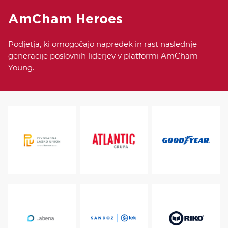
AmCham Heroes
Podjetja, ki omogočajo napredek in rast naslednje
generacije poslovnih liderjev v platformi AmCham
Young.