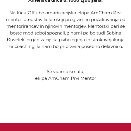
Ameriška ulica 8, 1000 Ljubljana.
Na Kick-Offu bo organizacijska ekipa AmCham Prvi
mentor predstavila letošnji program in pričakovanja od
mentorirancev in njihovih mentorjev. Mentorski pari se
boste med seboj spoznali, z nami pa bo tudi Sabina
Đuvelek, organizacijska psihologinja in strokovnjakinja
za coaching, ki nam bo pripravila posebno delavnico.
Se vidimo kmalu,
ekipa AmCham Prvi Mentor