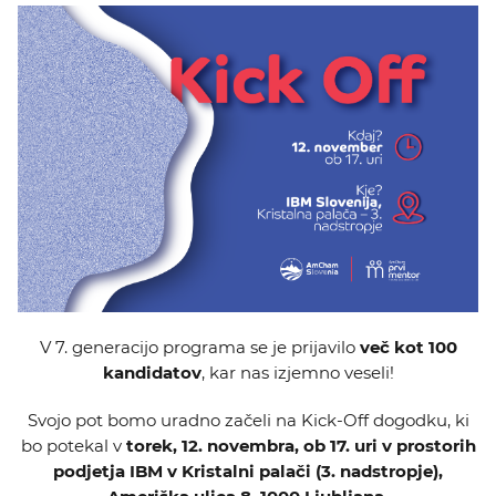
KOLEDAR DOGODKOV
NOVICE
KONTAKT
GALERIJA
Želimo postati član
V 7. generacijo programa se je prijavilo
več kot 100
kandidatov
, kar nas izjemno veseli!
Svojo pot bomo uradno začeli na Kick-Off dogodku, ki
bo potekal v
torek, 12. novembra, ob 17. uri v prostorih
podjetja IBM v Kristalni palači (3. nadstropje),