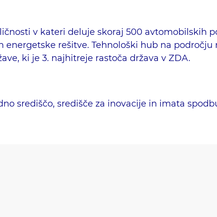
ičnosti v kateri deluje skoraj 500 avtomobilskih po
 energetske rešitve. Tehnološki hub na področju 
ave, ki je 3. najhitreje rastoča država v ZDA.
odno središčo, središče za inovacije in imata spod