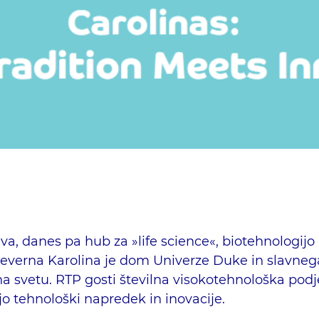
va, danes pa hub za »life science«, biotehnologij
everna Karolina je dom Univerze Duke in slavnega
 svetu. RTP gosti številna visokotehnološka podjet
o tehnološki napredek in inovacije.