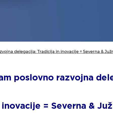
isija za prihodnost
a in izobraževanja
jna delegacija: Tradicija in inovacije = Severna & Juž
m poslovno razvojna dele
n inovacije = Severna & Ju