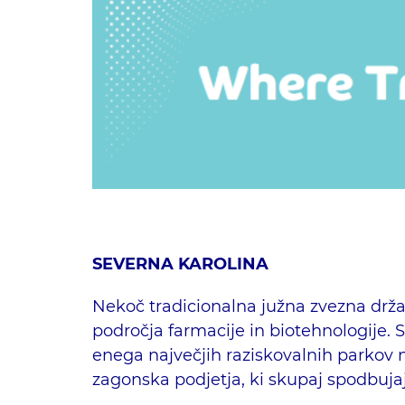
SEVERNA KAROLINA
Nekoč tradicionalna južna zvezna drža
področja farmacije in biotehnologije.
S
Iskalni niz
enega največjih raziskovalnih parkov na
zagonska podjetja, ki skupaj spodbujaj