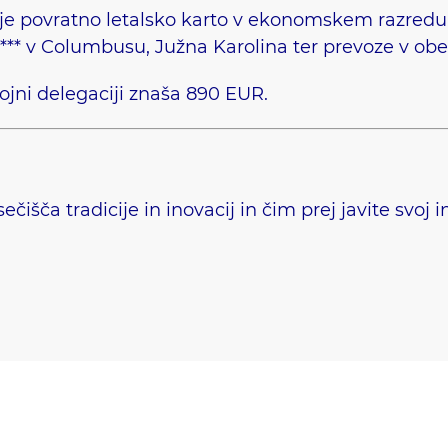
uje povratno letalsko karto v ekonomskem razredu, 
u**** v Columbusu, Južna Karolina ter prevoze v ob
ojni delegaciji znaša 890 EUR.
čišča tradicije in inovacij in čim prej javite svoj 