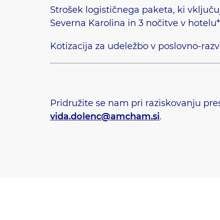
Strošek logističnega paketa, ki vključ
Severna Karolina in 3 nočitve v hotel
Kotizacija za udeležbo v poslovno-razv
Pridružite se nam pri raziskovanju prese
vida.dolenc@amcham.si
.