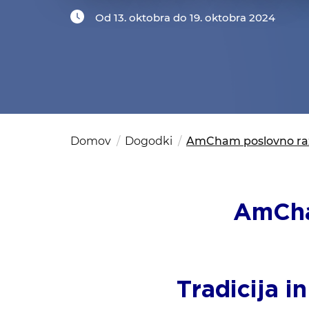
Kom
del
OSAC Ljubljana
Od 13. oktobra do 19. oktobra 2024
Believe in Slovenia
A Business Solutions
Domov
Dogodki
AmCham poslovno razvo
AmCha
Tradicija i