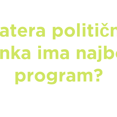
atera politič
anka ima najbo
program?