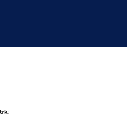
trk
: