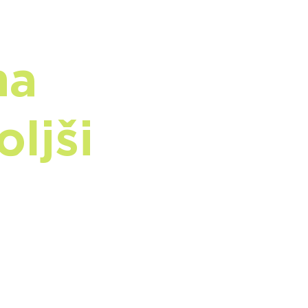
na
ljši