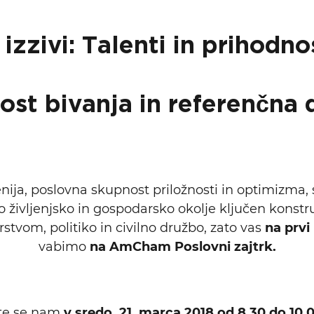
 izzivi: Talenti in prihodno
ost bivanja in referenčna 
ja, poslovna skupnost priložnosti in optimizma, s
 življenjsko in gospodarsko okolje ključen konstr
tvom, politiko in civilno družbo, zato vas
na prvi
vabimo
na AmCham Poslovni zajtrk.
ite se nam
v sredo, 21. marca 2018 od 8.30 do 10.0