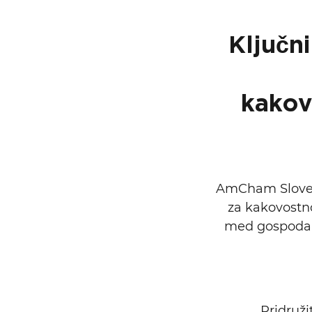
Ključni
kakov
AmCham Sloveni
za kakovostno
med gospodars
Pridruž