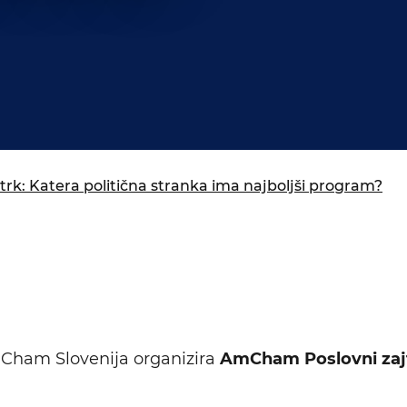
isija za prihodnost
a in izobraževanja
k: Katera politična stranka ima najboljši program?
ham Slovenija organizira
AmCham Poslovni zaj