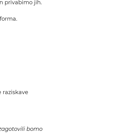
n privabimo jih.
Išči
eforma.
e raziskave
zagotovili bomo