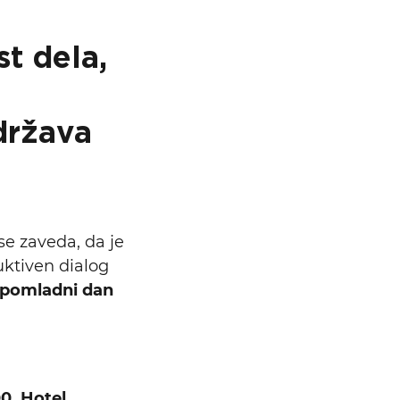
st dela,
država
e zaveda, da je
uktiven dialog
 pomladni dan
0,
Hotel