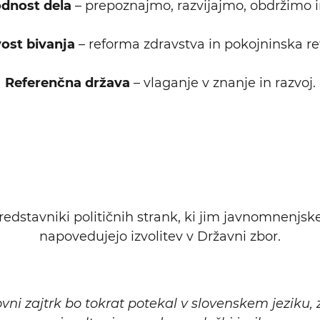
hodnost dela
– prepoznajmo, razvijajmo, obdržimo i
ost bivanja
– reforma zdravstva in pokojninska r
Referenčna država
– vlaganje v znanje in razvoj.
redstavniki političnih strank, ki jim javnomnenjsk
napovedujejo izvolitev v Državni zbor.
i zajtrk bo tokrat potekal v slovenskem jeziku, 