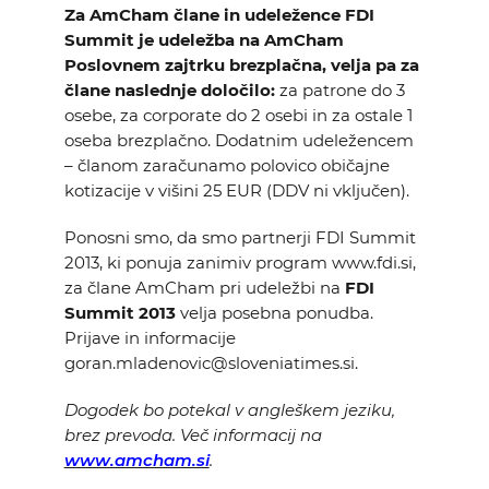
Za AmCham člane in udeležence FDI
Summit je udeležba na AmCham
Poslovnem zajtrku brezplačna, velja pa za
člane naslednje določilo:
za patrone do 3
osebe, za corporate do 2 osebi in za ostale 1
oseba brezplačno. Dodatnim udeležencem
– članom zaračunamo polovico običajne
kotizacije v višini 25 EUR (DDV ni vključen).
Ponosni smo, da smo partnerji FDI Summit
2013, ki ponuja zanimiv program www.fdi.si,
za člane AmCham pri udeležbi na
FDI
Summit 2013
velja posebna ponudba.
Prijave in informacije
goran.mladenovic@sloveniatimes.si.
Dogodek bo potekal v angleškem jeziku,
brez prevoda. Več informacij na
www.amcham.si
.