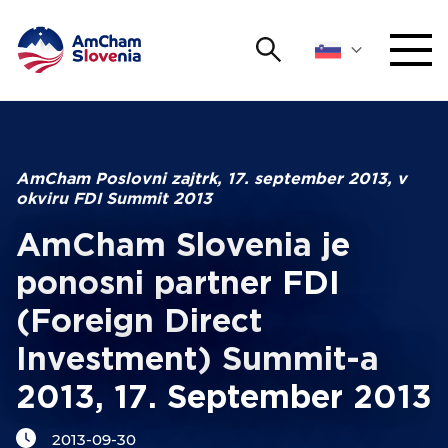
Išči
DOGODKI IN MREŽENJE
Iskalni niz
Išči
ZAGOVORNIŠTVO
AmCham Poslovni zajtrk, 17. september 2013, v
okviru FDI Summit 2013
YOUNG
Open 
AmCham
AmCham Slovenia je
ponosni partner FDI
MEDNARODNO SODELOVANJE
(Foreign Direct
ČLANSTVO
Investment) Summit-a
2013, 17. September 2013
O NAS
2013-09-30