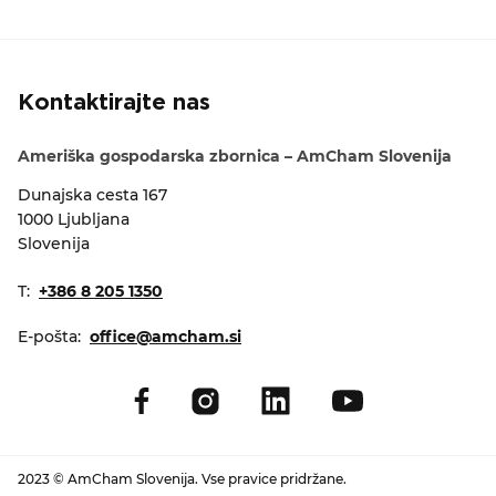
Kontaktirajte nas
Ameriška gospodarska zbornica – AmCham Slovenija
Dunajska cesta 167
1000 Ljubljana
Slovenija
T:
+386 8 205 1350
E-pošta:
office@amcham.si
2023 © AmCham Slovenija. Vse pravice pridržane.