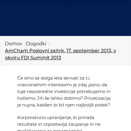
KOLEDAR DOGODKOV
NOVICE
KONTAKT
Domov
Dogodki
AmCham Poslovni zajtrk, 17. september 2013, v
GALERIJA
okviru FDI Summit 2013
Želimo postati član
Če smo se dolga leta skrivali za t.i.
»nacionalnim interesom« je zdaj jasno, da
tuje neposredne investicije potrebujemo in
hočemo. Jih še lahko dobimo? Privatizacija
je nujna, kakšen bi bil njen najboljši potek?
Korporativno upravljanje, ki prinaša
rezultate in vzpostavlja zaupanje in ne
mešetarjenje za posameznike .