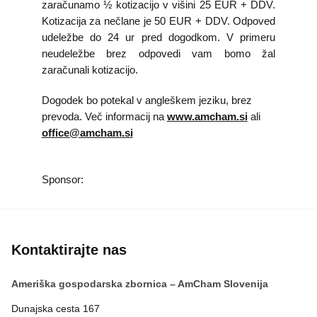
zaračunamo ½ kotizacijo v višini 25 EUR + DDV.
Kotizacija za nečlane je 50 EUR + DDV. Odpoved
udeležbe do 24 ur pred dogodkom. V primeru
neudeležbe brez odpovedi vam bomo žal
zaračunali kotizacijo.
Dogodek bo potekal v angleškem jeziku, brez
prevoda. Več informacij na
www.amcham.si
ali
office@amcham.si
Sponsor:
Kontaktirajte nas
Ameriška gospodarska zbornica – AmCham Slovenija
Dunajska cesta 167