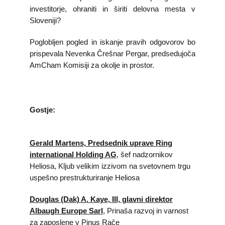
investitorje, ohraniti in širiti delovna mesta v
Sloveniji?
Poglobljen pogled in iskanje pravih odgovorov bo
prispevala Nevenka Črešnar Pergar, predsedujoča
AmCham Komisiji za okolje in prostor.
Gostje:
Gerald Martens, Predsednik uprave Ring
international Holding AG
, šef nadzornikov
Heliosa,
Kljub velikim izzivom na svetovnem trgu
uspešno prestrukturiranje Heliosa
Douglas (Dak) A. Kaye, III, glavni direktor
Albaugh Europe Sarl
,
Prinaša razvoj in varnost
za zaposlene v Pinus Rače