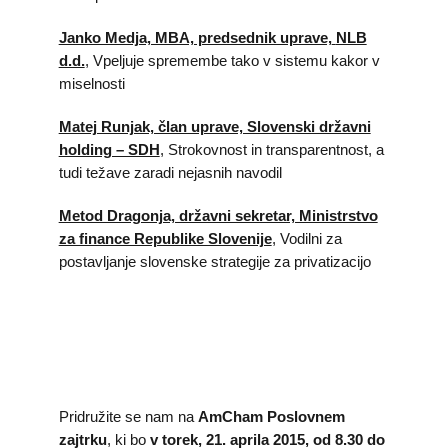
Janko Medja, MBA, predsednik uprave,
NLB
d.d.
, Vpeljuje spremembe tako v sistemu kakor v
miselnosti
Matej Runjak, član uprave, Slovenski državni
holding – SDH
, Strokovnost in transparentnost, a
tudi težave zaradi nejasnih navodil
Metod Dragonja, državni sekretar, Ministrstvo
za finance Republike Slovenije
, Vodilni za
postavljanje slovenske strategije za privatizacijo
Pridružite se nam na
AmCham Poslovnem
zajtrku
, ki bo
v torek, 21. aprila 2015, od 8.30 do