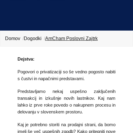
KOLEDAR DOGODKOV
NOVICE
Domov
Dogodki
AmCham Poslovni Zajtrk
KONTAKT
GALERIJA
Dejstva:
Pogovori o privatizaciji so še vedno pogosto nabiti
Želimo postati član
s čustvi in napačnimi predstavami.
Predstavljamo nekaj uspešno zaključenih
transakcij in izkušnje novih lastnikov. Kaj nam
lahko iz prve roke povedo o nakupnem procesu in
delovanju v slovenskem prostoru.
Kaj je potrebno storiti na prodajni strani, da bomo
imeli še več uspešnih zgodb? Kako pritegniti nove