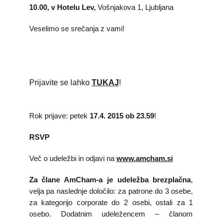
10.00, v Hotelu Lev,
Vošnjakova 1, Ljubljana
V
eselimo se srečanja z vami!
Prijavite se lahko
TUKAJ
!
Rok prijave: petek
17.4. 2015 ob 23.59
!
RSVP
Več o udeležbi in odjavi na
www.amcham.si
Za člane AmCham-a je udeležba brezplačna
,
velja pa naslednje določilo:
za patrone do 3 osebe,
za kategorijo corporate do 2 osebi, ostali za 1
osebo. Dodatnim udeležencem – članom