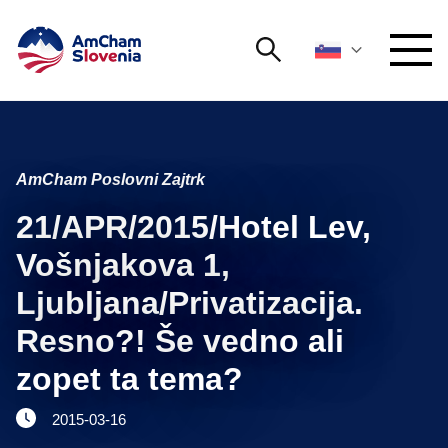
Išči
DOGODKI IN MREŽENJE
Iskalni niz
Išči
AmCham Poslovni Zajtrk
ZAGOVORNIŠTVO
21/APR/2015/Hotel Lev,
YOUNG
Open 
AmCham
Vošnjakova 1,
Ljubljana/Privatizacija.
MEDNARODNO SODELOVANJE
Resno?! Še vedno ali
ČLANSTVO
zopet ta tema?
O NAS
2015-03-16