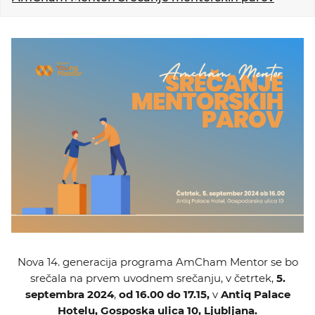
KOLEDAR DOGODKOV
NOVICE
KONTAKT
GALERIJA
Želimo postati član
Nova 14. generacija programa AmCham Mentor se bo
srečala na prvem uvodnem srečanju, v četrtek,
5.
septembra 2024
,
od 16.00
do
17.15,
v
Antiq Palace
Hotelu, Gosposka ulica 10, Ljubljana.