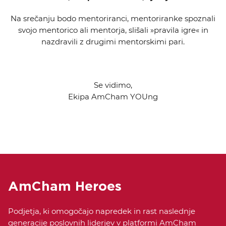
Na srečanju bodo mentoriranci, mentoriranke spoznali
svojo mentorico ali mentorja, slišali »pravila igre« in
nazdravili z drugimi mentorskimi pari.
Se vidimo,
Ekipa AmCham YOUng
AmCham Heroes
Podjetja, ki omogočajo napredek in rast naslednje
generacije poslovnih liderjev v platformi AmCham