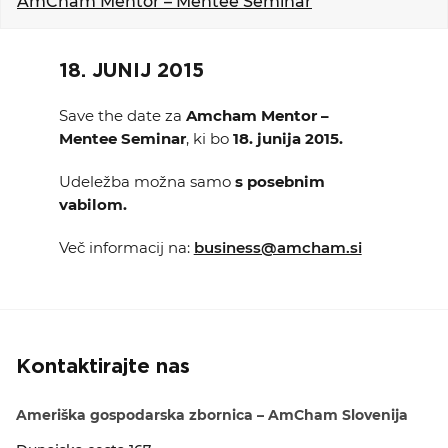
AmCham Mentor – Mentee Seminar
KOLEDAR DOGODKOV
18. JUNIJ 2015
NOVICE
Save the date za
Amcham Mentor –
KONTAKT
Mentee Seminar
, ki bo
18. junija 2015.
Udeležba možna samo
s posebnim
GALERIJA
vabilom.
Več informacij na:
business@amcham.si
Želimo postati član
Kontaktirajte nas
Ameriška gospodarska zbornica – AmCham Slovenija