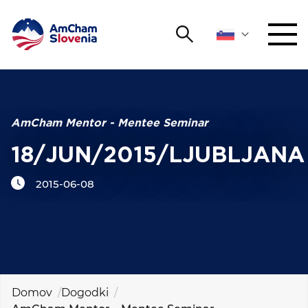
Išči
DOGODKI IN MREŽENJE
Iskalni niz
Išči
ZAGOVORNIŠTVO
AmCham Mentor - Mentee Seminar
18/JUN/2015/LJUBLJANA
YOUNG
Open 
AmCham
2015-06-08
MEDNARODNO SODELOVANJE
ČLANSTVO
O NAS
Domov
Dogodki