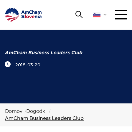
Išči
DOGODKI IN MREŽENJE
Iskalni niz
Išči
ZAGOVORNIŠTVO
AmCham Business Leaders Club
2018-03-20
YOUNG
Open 
AmCham
MEDNARODNO SODELOVANJE
ČLANSTVO
Domov
Dogodki
AmCham Business Leaders Club
O NAS