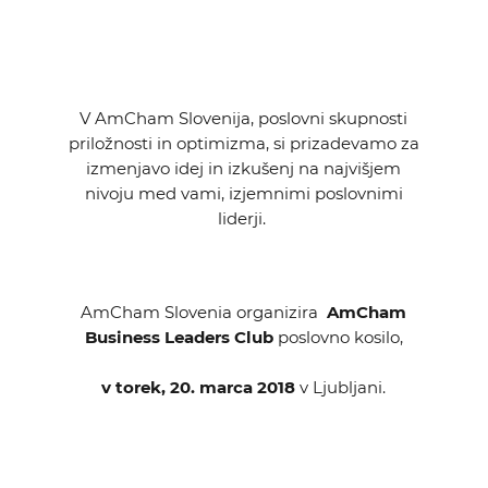
KOLEDAR DOGODKOV
NOVICE
V AmCham Slovenija, poslovni skupnosti
KONTAKT
priložnosti in optimizma, si prizadevamo za
izmenjavo idej in izkušenj na najvišjem
nivoju med vami, izjemnimi poslovnimi
GALERIJA
liderji.
Želimo postati član
AmCham Slovenia organizira
AmCham
Business Leaders Club
poslovno kosilo,
v torek, 20. marca 2018
v Ljubljani.