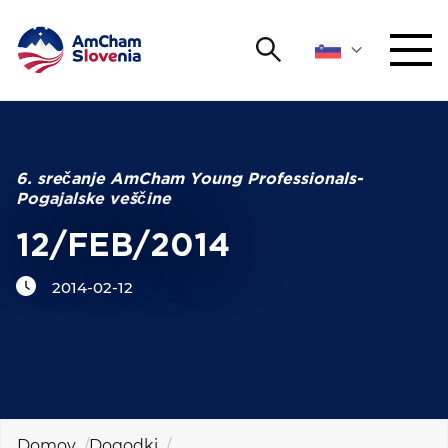
Išči
DOGODKI IN MREŽENJE
Iskalni niz
Išči
ZAGOVORNIŠTVO
6. srečanje AmCham Young Professionals-
Pogajalske veščine
YOUNG
Open 
AmCham
12/FEB/2014
2014-02-12
MEDNARODNO SODELOVANJE
ČLANSTVO
O NAS
Domov
Dogodki