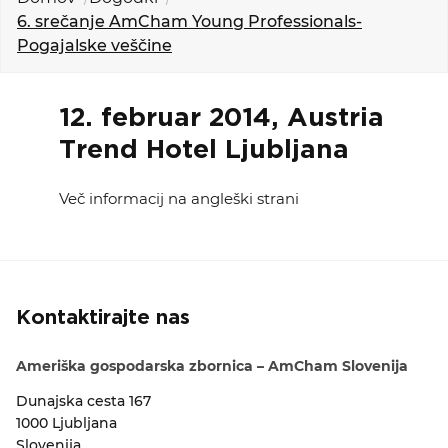
KOLEDAR DOGODKOV
6. srečanje AmCham Young Professionals-
Pogajalske veščine
NOVICE
12. februar 2014, Austria
KONTAKT
Trend Hotel Ljubljana
GALERIJA
Več informacij na angleški strani
Želimo postati član
Kontaktirajte nas
Ameriška gospodarska zbornica – AmCham Slovenija
Dunajska cesta 167
1000 Ljubljana
Slovenija