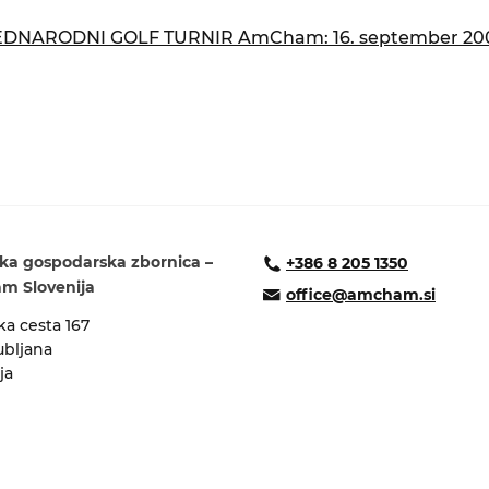
isija za prihodnost
a in izobraževanja
EDNARODNI GOLF TURNIR AmCham: 16. september 20
ka gospodarska zbornica –
+386 8 205 1350
 Slovenija
office@amcham.si
a cesta 167
ubljana
ja