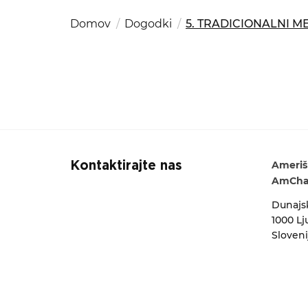
Kom
del
OSAC Ljubljana
Domov
Dogodki
5. TRADICIONALNI M
Iskalni niz
Believe in Slovenia
A Business Solutions
Ameriš
Kontaktirajte nas
AmCham
Dunajsk
1000 Lj
Sloveni