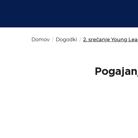
Kom
del
OSAC Ljubljana
Believe in Slovenia
A Business Solutions
Domov
Dogodki
2. srečanje Young Le
Pogajanj
Iskalni niz