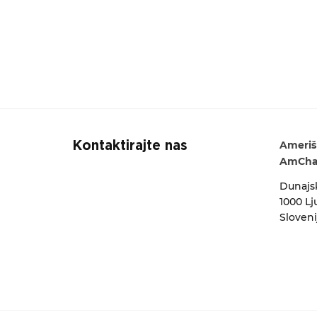
Ameriš
Kontaktirajte nas
AmCham
Dunajsk
1000 Lj
Sloveni