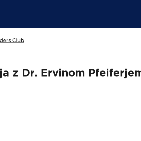
isija za prihodnost
a in izobraževanja
aders Club
a z Dr. Ervinom Pfeiferje