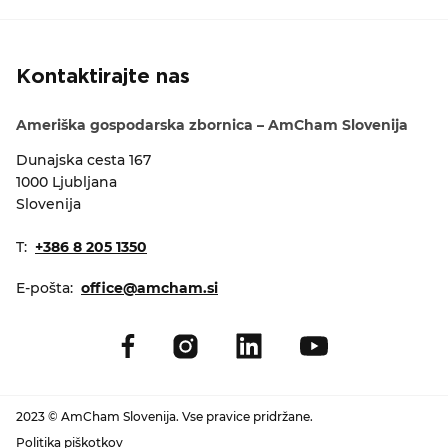
Kontaktirajte nas
Ameriška gospodarska zbornica – AmCham Slovenija
Dunajska cesta 167
1000 Ljubljana
Slovenija
T:
+386 8 205 1350
E-pošta:
office@amcham.si
2023 © AmCham Slovenija. Vse pravice pridržane.
Politika piškotkov