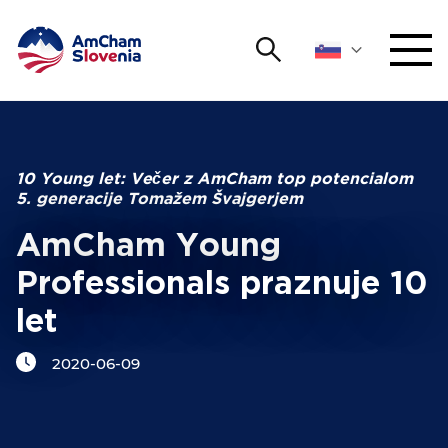
Išči
DOGODKI IN MREŽENJE
Iskalni niz
Išči
ZAGOVORNIŠTVO
10 Young let: Večer z AmCham top potencialom
5. generacije Tomažem Švajgerjem
YOUNG
Open 
AmCham
AmCham Young
Professionals praznuje 10
MEDNARODNO SODELOVANJE
let
ČLANSTVO
2020-06-09
O NAS