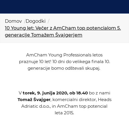
KOLEDAR DOGODKOV
NOVICE
Domov
Dogodki
10 Young let: Večer z AmCham top potencialom 5.
generacije Tomažem Švajgerjem
KONTAKT
GALERIJA
AmCham Young Professionals letos
praznuje 10 let! 10 dni do velikega finala 10.
generacije bomo odštevali skupaj.
Želimo postati član
V
torek, 9. junija 2020, ob 18.40
bo z nami
Tomaž Švajger
, komercialni direktor, Heads
Adriatic d.o.o., in AmCham top potencial
leta 2015.