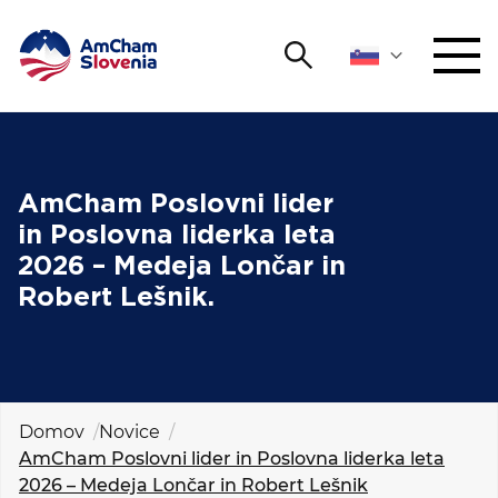
Išči
DOGODKI IN MREŽENJE
Iskalni niz
Išči
ZAGOVORNIŠTVO
AmCham Poslovni lider
in Poslovna liderka leta
YOUNG
2026 – Medeja Lončar in
Open 
AmCham
Robert Lešnik.
MEDNARODNO SODELOVANJE
ČLANSTVO
Domov
Novice
O NAS
AmCham Poslovni lider in Poslovna liderka leta
2026 – Medeja Lončar in Robert Lešnik