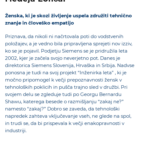
Ženska, ki je skozi življenje uspela združiti tehnično
znanje in človeško empatijo
Priznava, da nikoli ni načrtovala poti do vodstvenih
položajev, a je vedno bila pripravljena sprejeti nov izziv,
ko se je pojavil. Podjetju Siemens se je pridružila leta
2002, kjer je začela svojo neverjetno pot. Danes je
direktorica Siemens Slovenija, Hrvaška in Srbija. Nadvse
ponosna je tudi na svoj projekt “Inženirka leta” , ki je
močno pripomogel k večji prepoznavnosti žensk v
tehnoloških poklicih in pušča trajno sled v družbi. Pri
svojem delu se zgleduje tudi po Georgu Bernardu
Shawu, katerega besede o razmišljanju “zakaj ne?”
namesto “zakaj?” Dobro se zaveda, da tehnološki
napredek zahteva vključevanje vseh, ne glede na spol,
in trudi se, da bi prispevala k večji enakopravnosti v
industriji.