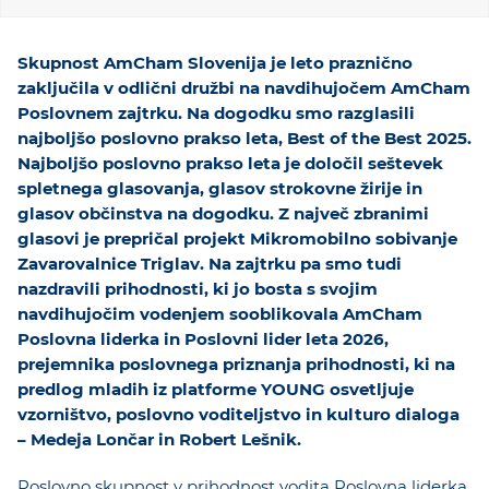
KOLEDAR DOGODKOV
Skupnost AmCham Slovenija je leto praznično
NOVICE
zaključila v odlični družbi na navdihujočem AmCham
Poslovnem zajtrku. Na dogodku smo razglasili
najboljšo poslovno prakso leta, Best of the Best 2025.
KONTAKT
Najboljšo poslovno prakso leta je določil seštevek
spletnega glasovanja, glasov strokovne žirije in
GALERIJA
glasov občinstva na dogodku. Z največ zbranimi
glasovi je prepričal projekt Mikromobilno sobivanje
Zavarovalnice Triglav. Na zajtrku pa smo tudi
nazdravili prihodnosti, ki jo bosta s svojim
Želimo postati član
navdihujočim vodenjem sooblikovala AmCham
Poslovna liderka in Poslovni lider leta 2026,
prejemnika poslovnega priznanja prihodnosti, ki na
predlog mladih iz platforme YOUNG osvetljuje
vzorništvo, poslovno voditeljstvo in kulturo dialoga
– Medeja Lončar in Robert Lešnik.
Poslovno skupnost v prihodnost vodita Poslovna liderka