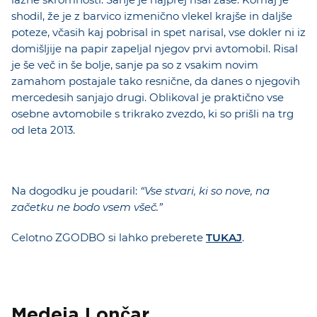
shodil, že je z barvico izmenično vlekel krajše in daljše
poteze, včasih kaj pobrisal in spet narisal, vse dokler ni iz
domišljije na papir zapeljal njegov prvi avtomobil. Risal
je še več in še bolje, sanje pa so z vsakim novim
zamahom postajale tako resnične, da danes o njegovih
mercedesih sanjajo drugi. Oblikoval je praktično vse
osebne avtomobile s trikrako zvezdo, ki so prišli na trg
od leta 2013.
Na dogodku je poudaril:
“Vse stvari, ki so nove, na
začetku ne bodo vsem všeč.”
Celotno ZGODBO si lahko preberete
TUKAJ
.
Medeja Lončar