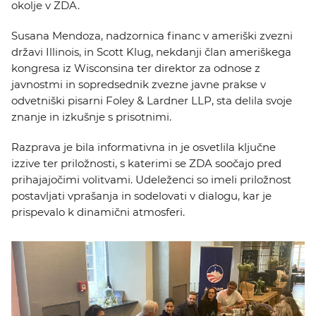
okolje v ZDA.
KOLEDAR DOGODKOV
Susana Mendoza, nadzornica financ v ameriški zvezni
NOVICE
državi Illinois, in Scott Klug, nekdanji član ameriškega
kongresa iz Wisconsina ter direktor za odnose z
javnostmi in sopredsednik zvezne javne prakse v
KONTAKT
odvetniški pisarni Foley & Lardner LLP, sta delila svoje
znanje in izkušnje s prisotnimi.
GALERIJA
Razprava je bila informativna in je osvetlila ključne
izzive ter priložnosti, s katerimi se ZDA soočajo pred
prihajajočimi volitvami. Udeleženci so imeli priložnost
Želimo postati član
postavljati vprašanja in sodelovati v dialogu, kar je
prispevalo k dinamični atmosferi.