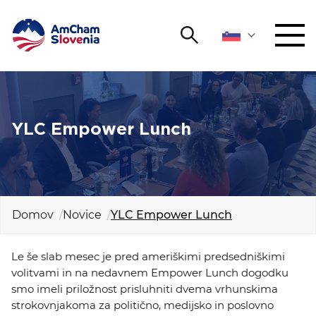
Išči
DOGODKI IN MREŽENJE
Iskalni niz
Išči
ZAGOVORNIŠTVO
YLC Empower Lunch
YOUNG
Open 
AmCham
MEDNARODNO SODELOVANJE
Domov
Novice
YLC Empower Lunch
ČLANSTVO
Le še slab mesec je pred ameriškimi predsedniškimi
volitvami in na nedavnem Empower Lunch dogodku
O NAS
smo imeli priložnost prisluhniti dvema vrhunskima
strokovnjakoma za politično, medijsko in poslovno