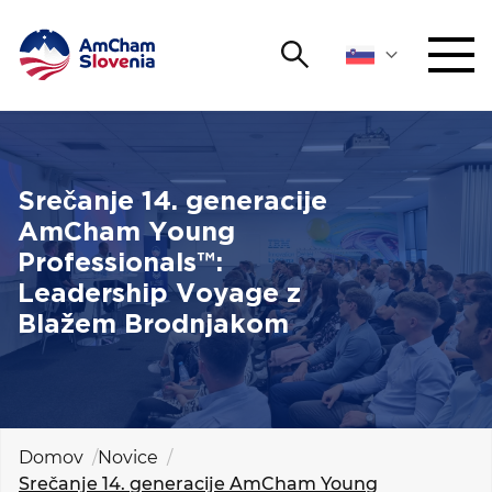
Išči
DOGODKI IN MREŽENJE
Iskalni niz
Išči
ZAGOVORNIŠTVO
Srečanje 14. generacije
AmCham Young
YOUNG
Professionals™:
Open 
AmCham
Leadership Voyage z
Blažem Brodnjakom
MEDNARODNO SODELOVANJE
ČLANSTVO
O NAS
Domov
Novice
Srečanje 14. generacije AmCham Young