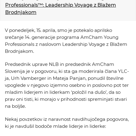
KOLEDAR DOGODKOV
Professionals™: Leadership Voyage z Blažem
Brodnjakom
NOVICE
V ponedeljek, 15. aprila, smo je potekalo aprilsko
srečanje 14. generacije programa AmCham Young
KONTAKT
Professionals z naslovom Leadership Voyage z Blažem
Brodnjakom.
GALERIJA
Predsednik uprave NLB in predsednik AmCham
Slovenija je v pogovoru, ki sta ga moderirala člana YLC-
ja, Urh Vamberger in Mateja Panjan, ponudil številne
Želimo postati član
vpoglede v njegovo izjemno osebno in poslovno pot ter
mladim liderjem in liderkam ‘položil na dušo’, da so
prav oni tisti, ki morajo v prihodnosti spreminjati stvari
na boljše.
Nekaj povzetkov iz naravnost navdihujočega pogovora,
ki je navdušil bodoče mlade liderje in liderke: