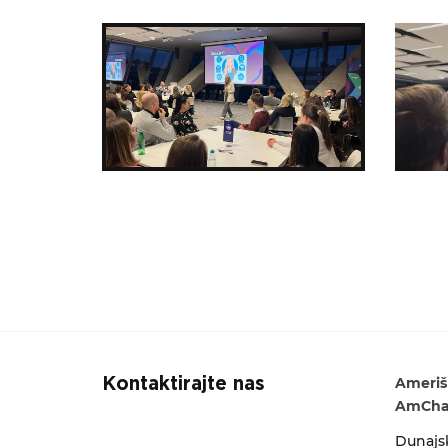
Ameriš
Kontaktirajte nas
AmCham
Dunajsk