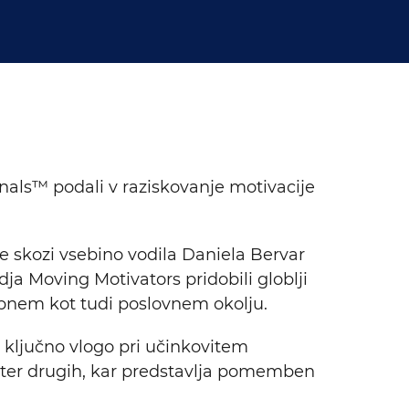
nals™ podali v raziskovanje motivacije
je skozi vsebino vodila Daniela Bervar
a Moving Motivators pridobili globlji
sebnem kot tudi poslovnem okolju.
a ključno vlogo pri učinkovitem
be ter drugih, kar predstavlja pomemben