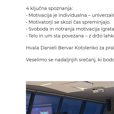
4 ključna spoznanja:
• Motivacija je individualna – univerzaln
• Motivatorji se skozi čas spreminjajo.
• Svoboda in notranja motivacija igrata
• Telo in um sta povezana – z držo lah
Hvala Danieli Bervar Kotolenko za prak
Veselimo se nadaljnjih srečanj, ki bod
Iskalni niz