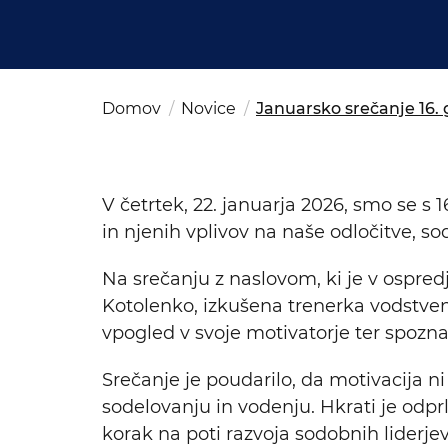
Kom
del
OSAC Ljubljana
Believe in Slovenia
A Business Solutions
Domov
Novice
Januarsko srečanje 16
V četrtek, 22. januarja 2026, smo se 
in njenih vplivov na naše odločitve, s
Na srečanju z naslovom, ki je v ospred
Kotolenko, izkušena trenerka vodstven
vpogled v svoje motivatorje ter spozna
Srečanje je poudarilo, da motivacija n
sodelovanju in vodenju. Hkrati je odpr
korak na poti razvoja sodobnih liderjev