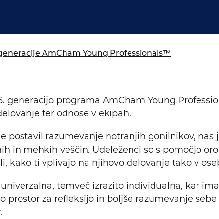
isija za prihodnost
a in izobraževanja
. generacije AmCham Young Professionals™
s 16. generacijo programa AmCham Young Professio
odelovanje ter odnose v ekipah.
je postavil razumevanje notranjih gonilnikov, nas 
ih in mehkih veščin. Udeleženci so s pomočjo orodj
li, kako ti vplivajo na njihovo delovanje tako v o
i univerzalna, temveč izrazito individualna, kar im
lo prostor za refleksijo in boljše razumevanje se
.