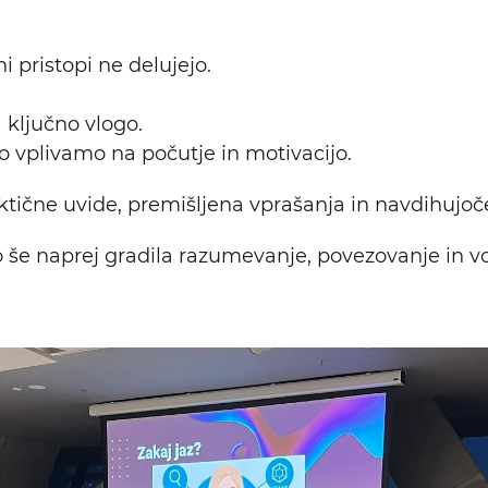
i pristopi ne delujejo.
 ključno vlogo.
ko vplivamo na počutje in motivacijo.
tične uvide, premišljena vprašanja in navdihujoče
o še naprej gradila razumevanje, povezovanje in vod