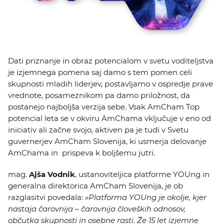
Dati priznanje in obraz potencialom v svetu voditeljstva
je izjemnega pomena saj damo s tem pomen celi
skupnosti mladih liderjev, postavljamo v ospredje prave
vrednote, posameznikom pa damo priložnost, da
postanejo najboljša verzija sebe. Vsak AmCham Top
potencial leta se v okviru AmChama vključuje v eno od
iniciativ ali začne svojo, aktiven pa je tudi v Svetu
guvernerjev AmCham Slovenija, ki usmerja delovanje
AmChama in prispeva k boljšemu jutri.
mag.
Ajša Vodnik
, ustanoviteljica platforme YOUng in
generalna direktorica AmCham Slovenija, je ob
razglasitvi povedala:
»Platforma YOUng je okolje, kjer
nastaja čarovnija – čarovnija človeških odnosov,
občutka skupnosti in osebne rasti. Že 15 let izjemne