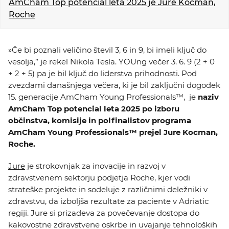
AmCham Top potencial leta 2025 je Jure Kocman,
KOLEDAR DOGODKOV
Roche
NOVICE
»Če bi poznali veličino števil 3, 6 in 9, bi imeli ključ do
vesolja,” je rekel Nikola Tesla. YOUng večer 3. 6. 9 (2 + 0
KONTAKT
+ 2 + 5) pa je bil ključ do liderstva prihodnosti. Pod
zvezdami današnjega večera, ki je bil zaključni dogodek
GALERIJA
15. generacije AmCham Young Professionals™, je
naziv
AmCham Top potencial leta 2025
po izboru
občinstva, komisije in polfinalistov programa
AmCham Young Professionals™
prejel Jure Kocman,
Želimo postati član
Roche.
Jure
je strokovnjak za inovacije in razvoj v
zdravstvenem sektorju podjetja Roche, kjer vodi
strateške projekte in sodeluje z različnimi deležniki v
zdravstvu, da izboljša rezultate za paciente v Adriatic
regiji. Jure si prizadeva za povečevanje dostopa do
kakovostne zdravstvene oskrbe in uvajanje tehnoloških