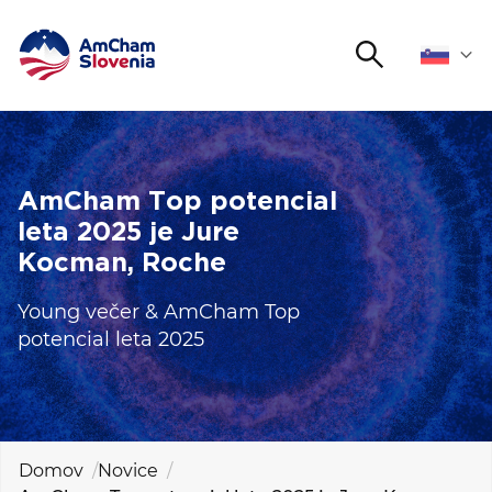
Išči
DOGODKI IN MREŽENJE
Iskalni niz
ZAGOVORNIŠTVO
AmCham Top potencial
leta 2025 je Jure
YOUNG
Kocman, Roche
AmCham
Young večer & AmCham Top
MEDNARODNO SODELOVANJE
potencial leta 2025
ČLANSTVO
O NAS
Domov
Novice