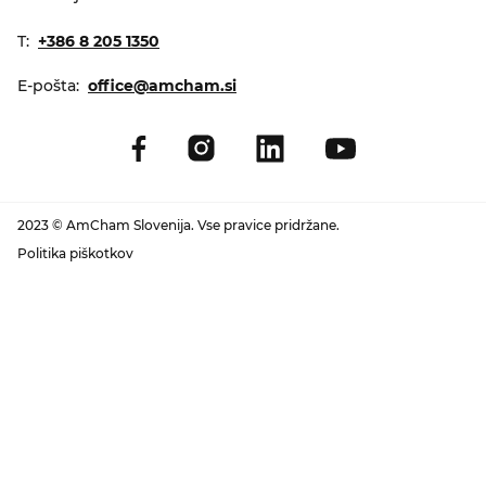
T:
+386 8 205 1350
E-pošta:
office@amcham.si
2023 © AmCham Slovenija. Vse pravice pridržane.
Politika piškotkov