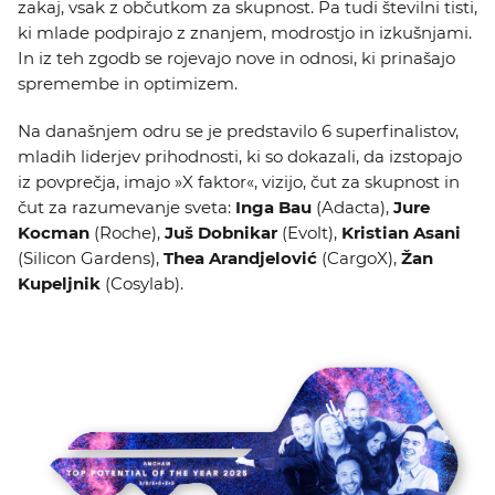
zakaj, vsak z občutkom za skupnost. Pa tudi številni tisti,
ki mlade podpirajo z znanjem, modrostjo in izkušnjami.
In iz teh zgodb se rojevajo nove in odnosi, ki prinašajo
spremembe in optimizem.
Na današnjem odru se je predstavilo 6 superfinalistov,
mladih liderjev prihodnosti, ki so dokazali, da izstopajo
iz povprečja, imajo »X faktor«, vizijo, čut za skupnost in
čut za razumevanje sveta:
Inga Bau
(Adacta),
Jure
Kocman
(Roche),
Juš Dobnikar
(Evolt),
Kristian Asani
(Silicon Gardens),
Thea Arandjelović
(CargoX),
Žan
Kupeljnik
(Cosylab).