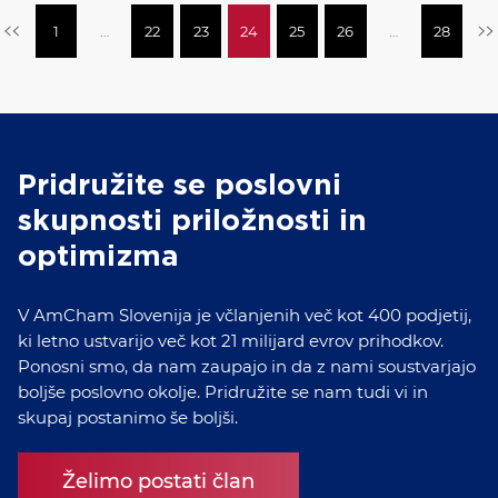
1
…
22
23
24
25
26
…
28
Pridružite se poslovni
skupnosti priložnosti in
optimizma
V AmCham Slovenija je včlanjenih več kot 400 podjetij,
ki letno ustvarijo več kot 21 milijard evrov prihodkov.
Ponosni smo, da nam zaupajo in da z nami soustvarjajo
boljše poslovno okolje. Pridružite se nam tudi vi in
skupaj postanimo še boljši.
Želimo postati član