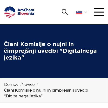
Išči
DOGODKI IN MREŽENJE
Iskalni niz
Išči
ZAGOVORNIŠTVO
Člani Komisije o nujni in
čimprejšnji uvedbi "Digitalnega
YOUNG
jezika"
Open 
AmCham
MEDNARODNO SODELOVANJE
ČLANSTVO
Domov
Novice
Člani Komisije o nujni in čimprejšnji uvedbi
“Digitalnega jezika”
O NAS