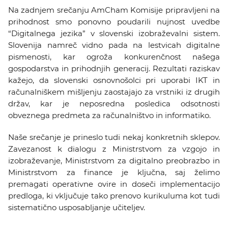
KOLEDAR DOGODKOV
Na zadnjem srečanju AmCham Komisije pripravljeni na
prihodnost smo ponovno poudarili nujnost uvedbe
“Digitalnega jezika” v slovenski izobraževalni sistem.
NOVICE
Slovenija namreč vidno pada na lestvicah digitalne
pismenosti, kar ogroža konkurenčnost našega
KONTAKT
gospodarstva in prihodnjih generacij. Rezultati raziskav
kažejo, da slovenski osnovnošolci pri uporabi IKT in
računalniškem mišljenju zaostajajo za vrstniki iz drugih
GALERIJA
držav, kar je neposredna posledica odsotnosti
obveznega predmeta za računalništvo in informatiko.
Želimo postati član
Naše srečanje je prineslo tudi nekaj konkretnih sklepov.
Zavezanost k dialogu z Ministrstvom za vzgojo in
izobraževanje, Ministrstvom za digitalno preobrazbo in
Ministrstvom za finance je ključna, saj želimo
premagati operativne ovire in doseči implementacijo
predloga, ki vključuje tako prenovo kurikuluma kot tudi
sistematično usposabljanje učiteljev.