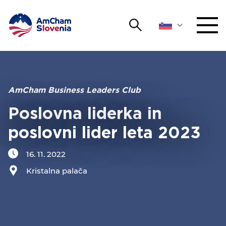
Išči
DOGODKI IN MREŽENJE
Iskalni niz
Išči
ZAGOVORNIŠTVO
AmCham Business Leaders Club
Poslovna liderka in
YOUNG
Open 
AmCham
poslovni lider leta 2023
MEDNARODNO SODELOVANJE
16. 11. 2022
Kristalna palača
ČLANSTVO
O NAS