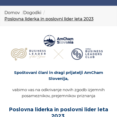
KOLEDAR DOGODKOV
Domov
Dogodki
Poslovna liderka in poslovni lider leta 2023
NOVICE
KONTAKT
GALERIJA
Želimo postati član
Spoštovani člani in dragi prijatelji AmCham
Slovenija,
vabimo vas na odkrivanje novih zgodb izjemnih
posameznikov, prejemnikov priznanja
Poslovna liderka in poslovni lider leta
2023
.