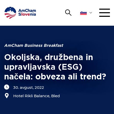
Išči
DOGODKI IN MREŽENJE
Iskalni niz
Išči
ZAGOVORNIŠTVO
AmCham Business Breakfast
Okoljska, družbena in
YOUNG
Open 
AmCham
upravljavska (ESG)
načela: obveza ali trend?
MEDNARODNO SODELOVANJE
30. avgust, 2022
ČLANSTVO
Hotel Rikli Balance, Bled
O NAS