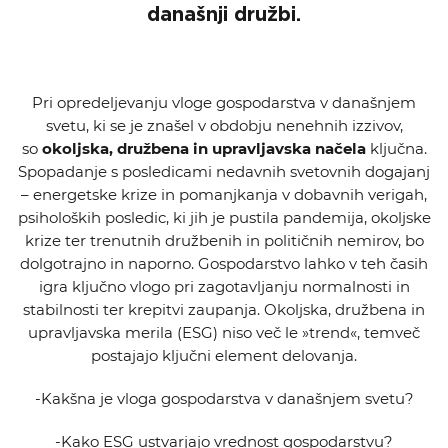
današnji družbi.
Pri opredeljevanju vloge gospodarstva v današnjem
svetu, ki se je znašel v obdobju nenehnih izzivov,
so
okoljska, družbena in upravljavska načela
ključna.
Spopadanje s posledicami nedavnih svetovnih dogajanj
– energetske krize in pomanjkanja v dobavnih verigah,
psiholoških posledic, ki jih je pustila pandemija, okoljske
krize ter trenutnih družbenih in političnih nemirov, bo
dolgotrajno in naporno. Gospodarstvo lahko v teh časih
igra ključno vlogo pri zagotavljanju normalnosti in
stabilnosti ter krepitvi zaupanja. Okoljska, družbena in
upravljavska merila (ESG) niso več le »trend«, temveč
postajajo ključni element delovanja.
-Kakšna je vloga gospodarstva v današnjem svetu?
-Kako ESG ustvarjajo vrednost gospodarstvu?