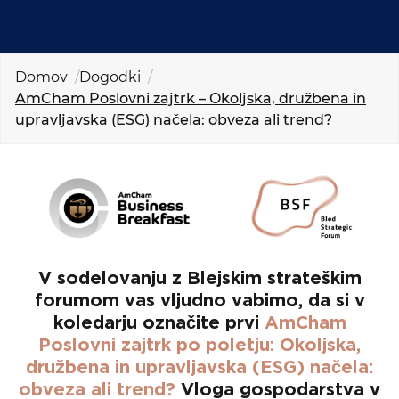
KOLEDAR DOGODKOV
NOVICE
Domov
Dogodki
AmCham Poslovni zajtrk – Okoljska, družbena in
KONTAKT
upravljavska (ESG) načela: obveza ali trend?
GALERIJA
Želimo postati član
V sodelovanju z Blejskim strateškim
forumom vas vljudno vabimo, da si v
koledarju označite prvi
AmCham
Poslovni zajtrk po poletju:
Okoljska,
družbena in upravljavska (ESG) načela:
obveza ali trend?
Vloga gospodarstva v