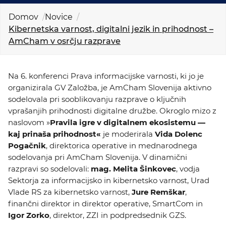
KOLEDAR DOGODKOV
Domov
Novice
Kibernetska varnost, digitalni jezik in prihodnost –
NOVICE
AmCham v osrčju razprave
KONTAKT
Na 6. konferenci Prava informacijske varnosti, ki jo je
organizirala GV Založba, je AmCham Slovenija aktivno
GALERIJA
sodelovala pri sooblikovanju razprave o ključnih
vprašanjih prihodnosti digitalne družbe. Okroglo mizo z
naslovom »
Pravila igre v digitalnem ekosistemu —
Želimo postati član
kaj prinaša prihodnost«
je moderirala
Vida Dolenc
Pogačnik
, direktorica operative in mednarodnega
sodelovanja pri AmCham Slovenija. V dinamični
razpravi so sodelovali:
mag. Melita Šinkovec
, vodja
Sektorja za informacijsko in kibernetsko varnost, Urad
Vlade RS za kibernetsko varnost,
Jure Remškar
,
finančni direktor in direktor operative, SmartCom in
Igor Zorko
, direktor, ZZI in podpredsednik GZS.