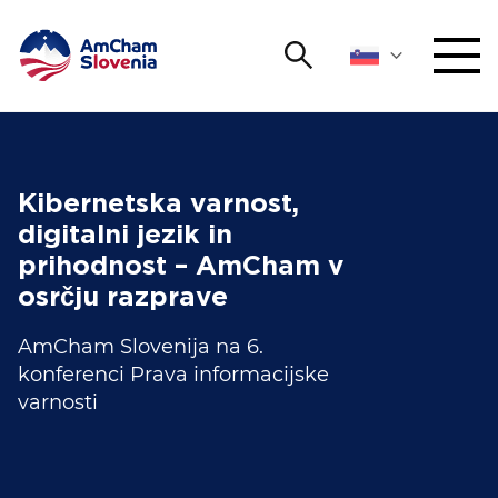
Išči
DOGODKI IN MREŽENJE
Iskalni niz
Išči
ZAGOVORNIŠTVO
Kibernetska varnost,
digitalni jezik in
YOUNG
prihodnost – AmCham v
Open 
AmCham
osrčju razprave
MEDNARODNO SODELOVANJE
AmCham Slovenija na 6.
konferenci Prava informacijske
ČLANSTVO
varnosti
O NAS