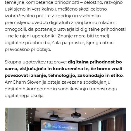
temeljne kompetence prihodnosti – celostno, razvojno
usklajeno in vertikalno umeščeno skozi celotno
izobraževalno pot. Le z zgodnjo in vsebinsko
premišljeno uvedbo digitalnih znanj bomo mladim
omogočili, da postanejo ustvarjalci digitalne prihodnosti
– ne le njeni uporabniki. Znanje mora biti temelj
digitalne preobrazbe, šola pa prostor, kjer ga otroci
pravočasno pridobijo.
Skupna ugotovitev razprave:
digitalna prihodnost bo
varna, vključujoča in konkurenčna le, če bomo znali
povezovati znanje, tehnologijo, zakonodajo in etiko
.
AmCham Slovenija ostaja zavezana spodbujanju
digitalnih kompetenc in sooblikovanju trajnostnega
digitalnega okolja.